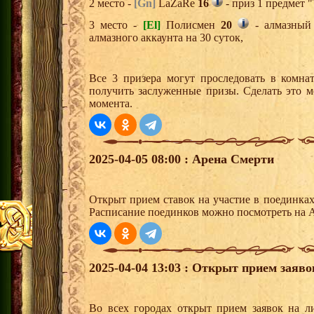
2 место -
[Gn]
LaZaRe
16
- приз 1 предмет "
3 место -
[El]
Полисмен
20
- алмазный 
алмазного аккаунта на 30 суток,
Все 3 призера могут проследовать в комна
получить заслуженные призы. Сделать это м
момента.
2025-04-05 08:00 : Арена Смерти
Открыт прием ставок на участие в поединка
Расписание поединков можно посмотреть на А
2025-04-04 13:03 : Открыт прием заяв
Во всех городах открыт прием заявок на 