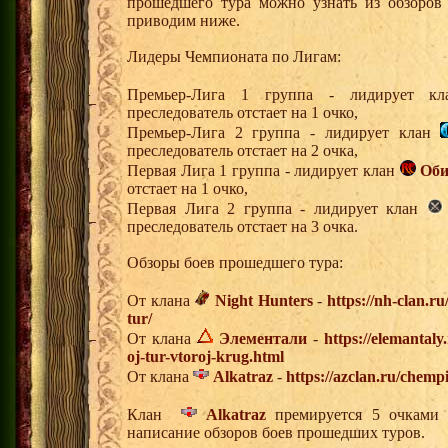
прошедшего тура можно узнать из обзоров
приводим ниже.
Лидеры Чемпионата по Лигам:
Премьер-Лига 1 группа - лидирует 
преследователь отстает на 1 очко,
Премьер-Лига 2 группа - лидирует клан
преследователь отстает на 2 очка,
Первая Лига 1 группа - лидирует клан
Оби
отстает на 1 очко,
Первая Лига 2 группа - лидирует клан
преследователь отстает на 3 очка.
Обзоры боев прошедшего тура:
От клана
Night Hunters
-
https://nh-clan.r
tur/
От клана
Элементали
-
https://elemantal
oj-tur-vtoroj-krug.html
От клана
Alkatraz
-
https://azclan.ru/chemp
Клан
Alkatraz
премируется 5 очками р
написание обзоров боев прошедших туров.