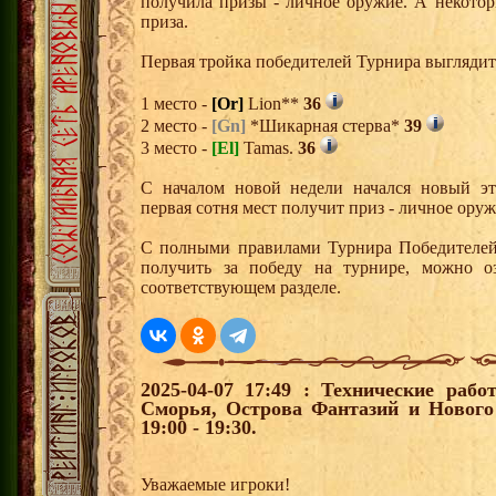
получила призы - личное оружие. А некото
приза.
Первая тройка победителей Турнира выгляди
1 место -
[Or]
Lion**
36
2 место -
[Gn]
*Шикарная стерва*
39
3 место -
[El]
Tamas.
36
С началом новой недели начался новый эта
первая сотня мест получит приз - личное ору
С полными правилами Турнира Победителей,
получить за победу на турнире, можно о
соответствующем разделе.
2025-04-07 17:49 : Технические рабо
Сморья, Острова Фантазий и Нового
19:00 - 19:30.
Уважаемые игроки!