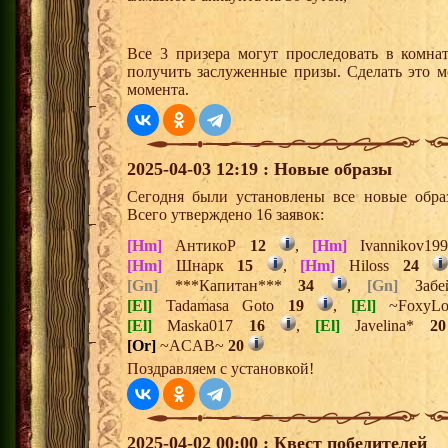
Все 3 призера могут проследовать в комна
получить заслуженные призы. Сделать это м
момента.
2025-04-03 12:19 : Новые образы
Сегодня были установлены все новые образ
Всего утверждено 16 заявок:
[Hm]
АнтикоР
12
,
[Hm]
Ivannikov1
[Hm]
Шнарк
15
,
[Hm]
Hiloss
24
[Gn]
***Капитан***
34
,
[Gn]
Заб
[El]
Tadamasa Goto
19
,
[El]
~FoxyL
[El]
Maska017
16
,
[El]
Javelina*
20
[Or]
~ACAB~
20
Поздравляем с установкой!
2025-04-02 00:00 : Квест победителей