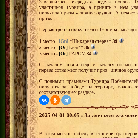
Завершилась очередная неделя нового Т
участников Турнира, а принять в нем уч
получила призы - личное оружие. А некото
приза.
Первая тройка победителей Турнира выгляди
1 место -
[Gn]
*Шикарная стерва*
39
2 место -
[Or]
Lion**
36
3 место -
[Or]
PAPOV
34
С началом новой недели начался новый эта
первая сотня мест получит приз - личное ору
С полными правилами Турнира Победителей,
получить за победу на турнире, можно о
соответствующем разделе.
2025-04-01 00:05 : Закончился ежемес
В этом месяце победу в турнире крафтеро