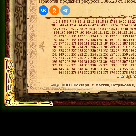
заработав продажей ресурсов 3386.23 ст. Поб
1
2
3
4
5
6
7
8
9
10
11
12
13
14
15
16
17
18
19
20
21
2
38
39
40
41
42
43
44
45
46
47
48
49
50
51
52
53
54
55
5
72
73
74
75
76
77
78
79
80
81
82
83
84
85
86
87
88
89
104
105
106
107
108
109
110
111
112
113
114
115
116
128
129
130
131
132
133
134
135
136
137
138
139
140
152
153
154
155
156
157
158
159
160
161
162
163
164
176
177
178
179
180
181
182
183
184
185
186
187
188
200
201
202
203
204
205
206
207
208
209
210
211
212
224
225
226
227
228
229
230
231
232
233
234
235
236
248
249
250
251
252
253
254
255
256
257
258
259
260
272
273
274
275
276
277
278
279
280
281
282
283
284
296
297
298
299
300
301
302
303
304
305
306
307
308
320
321
322
323
324
325
326
327
328
329
330
331
332
344
345
346
347
348
349
350
351
352
353
354
355
356
368
369
370
371
372
373
374
375
376
377
378
379