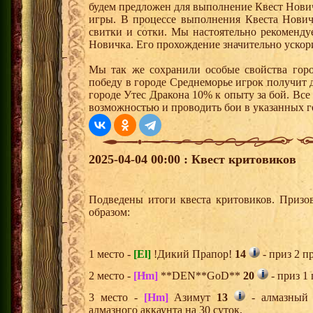
будем предложен для выполнение Квест Нович
игры. В процессе выполнения Квеста Нович
свитки и сотки. Мы настоятельно рекоменд
Новичка. Его прохождение значительно ускори
Мы так же сохранили особые свойства горо
победу в городе Среднеморье игрок получит 
городе Утес Дракона 10% к опыту за бой. Вс
возможностью и проводить бои в указанных г
2025-04-04 00:00 : Квест критовиков
Подведены итоги квеста критовиков. Призо
образом:
1 место -
[El]
!Дикий Прапор!
14
- приз 2 п
2 место -
[Hm]
**DEN**GoD**
20
- приз 1
3 место -
[Hm]
Азимут
13
- алмазный 
алмазного аккаунта на 30 суток,