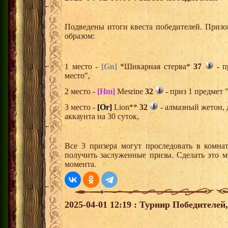
Подведены итоги квеста победителей. Приз
образом:
1 место -
[Gn]
*Шикарная стерва*
37
- п
место",
2 место -
[Hm]
Mesrine
32
- приз 1 предмет 
3 место -
[Or]
Lion**
32
- алмазный жетон,
аккаунта на 30 суток,
Все 3 призера могут проследовать в комна
получить заслуженные призы. Сделать это м
момента.
2025-04-01 12:19 : Турнир Победителе