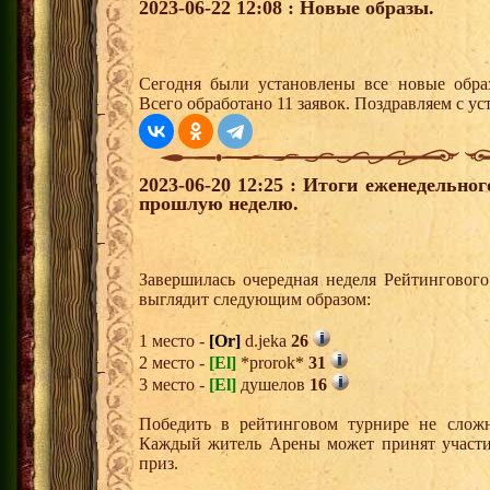
2023-06-22 12:08 : Новые образы.
Сегодня были установлены все новые образ
Всего обработано 11 заявок. Поздравляем с ус
2023-06-20 12:25 : Итоги еженедельно
прошлую неделю.
Завершилась очередная неделя Рейтингового
выглядит следующим образом:
1 место -
[Or]
d.jeka
26
2 место -
[El]
*prorok*
31
3 место -
[El]
душелов
16
Победить в рейтинговом турнире не сложн
Каждый житель Арены может принят участи
приз.