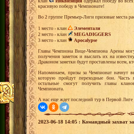
клан
Инквизиция
одержал победу во всех
красивую победу в Чемпионате!
Во 2 группе Премьер-Лиги призовые места р
1 место - клан
Элементали
2 место - клан
MEGADIGGERS
3 место - клан
Apocalypse
Главы Чемпиона Вице-Чемпиона Арены могут
получения заметок и выслать их на извест
Драконом заметки будут проставлены всем, кт
Напоминаем, призы за Чемпионат начнут вы
которую пройдут переходные бои. Часть п
остальные смогут получить главы клан
Чемпионата.
А нас еще ждет последний тур в Первой Лиге 
2023-06-18 14:05 : Командный захват з