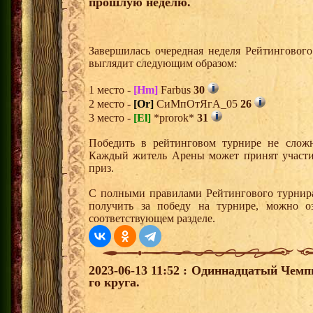
прошлую неделю.
Завершилась очередная неделя Рейтингового
выглядит следующим образом:
1 место -
[Hm]
Farbus
30
2 место -
[Or]
СиМпОтЯгА_05
26
3 место -
[El]
*prorok*
31
Победить в рейтинговом турнире не сложн
Каждый житель Арены может принят участи
приз.
С полными правилами Рейтингового турнира
получить за победу на турнире, можно о
соответствующем разделе.
2023-06-13 11:52 : Одиннадцатый Чемп
го круга.