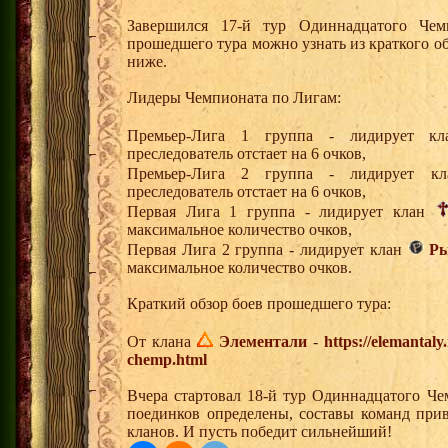
Завершился 17-й тур Одиннадцатого Че
прошедшего тура можно узнать из краткого о
ниже.
Лидеры Чемпионата по Лигам:
Премьер-Лига 1 группа - лидирует 
преследователь отстает на 6 очков,
Премьер-Лига 2 группа - лидирует 
преследователь отстает на 6 очков,
Первая Лига 1 группа - лидирует клан
максимальное количество очков,
Первая Лига 2 группа - лидирует клан
Ры
максимальное количество очков.
Краткий обзор боев прошедшего тура:
От клана
Элементали
-
https://elemantal
chemp.html
Вчера стартовал 18-й тур Одиннадцатого Че
поединков определены, составы команд при
кланов. И пусть победит сильнейший!