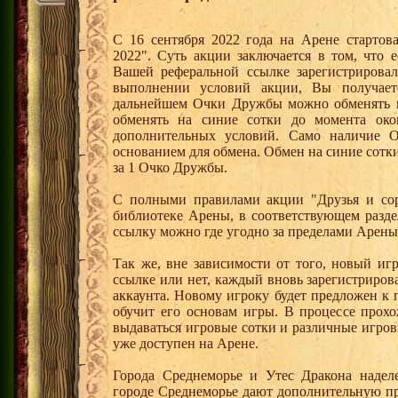
С 16 сентября 2022 года на Арене стартов
2022". Суть акции заключается в том, что е
Вашей реферальной ссылке зарегистрирова
выполнении условий акции, Вы получае
дальнейшем Очки Дружбы можно обменять 
обменять на синие сотки до момента око
дополнительных условий. Само наличие О
основанием для обмена. Обмен на синие сотки 
за 1 Очко Дружбы.
С полными правилами акции "Друзья и сор
библиотеке Арены, в соответствующем разде
ссылку можно где угодно за пределами Арены
Так же, вне зависимости от того, новый иг
ссылке или нет, каждый вновь зарегистриро
аккаунта. Новому игроку будет предложен к
обучит его основам игры. В процессе прох
выдаваться игровые сотки и различные игро
уже доступен на Арене.
Города Среднеморье и Утес Дракона надел
городе Среднеморье дают дополнительную пр