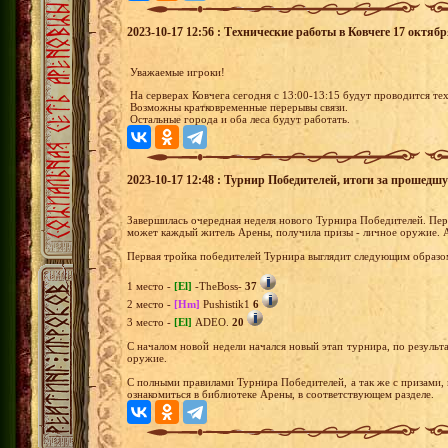
2023-10-17 12:56 : Технические работы в Ковчеге 17 октябр
Уважаемые игроки!
На серверах Ковчега сегодня с 13:00-13:15 будут проводится те
Возможны кратковременные перерывы связи.
Остальные города и оба леса будут работать.
2023-10-17 12:48 : Турнир Победителей, итоги за прошедш
Завершилась очередная неделя нового Турнира Победителей. Перв
может каждый житель Арены, получила призы - личное оружие. А
Первая тройка победителей Турнира выглядит следующим образо
1 место -
[El]
-TheBoss-
37
2 место -
[Hm]
Pushistik1
6
3 место -
[El]
ADEO.
20
С началом новой недели начался новый этап турнира, по результа
оружие.
С полными правилами Турнира Победителей, а так же с призами,
ознакомиться в библиотеке Арены, в соответствующем разделе.