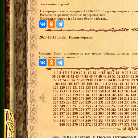
Уважаемые игроки!
На серверах Утеса сегодня с 17:00-17:15 будут проводится техн
Возможны кратковременные перерывы связи.
Остальные города и оба леса будут работать.
2023-10-11 15:22 : Новые образы.
Сегодня были установлены все новые образы, которые соот
Поздравляем с установкой!
1
2
3
4
5
6
7
8
9
10
11
12
13
14
15
16
17
18
19
20
21
2
38
39
40
41
42
43
44
45
46
47
48
49
50
51
52
53
54
55
5
72
73
74
75
76
77
78
79
80
81
82
83
84
85
86
87
88
89
104
105
106
107
108
109
110
111
112
113
114
115
116
128
129
130
131
132
133
134
135
136
137
138
139
140
152
153
154
155
156
157
158
159
160
161
162
163
164
176
177
178
179
180
181
182
183
184
185
186
187
188
200
201
202
203
204
205
206
207
208
209
210
211
212
224
225
226
227
228
229
230
231
232
233
234
235
236
248
249
250
251
252
253
254
255
256
257
258
259
260
272
273
274
275
276
277
278
279
280
281
282
283
284
296
297
298
299
300
301
302
303
304
305
306
307
308
320
321
322
323
324
325
326
327
328
329
330
331
332
344
345
346
347
348
349
350
351
352
353
354
355
356
368
369
370
371
372
373
374
375
376
377
378
379