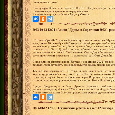
Уважаемые игроки!
На серверах Ковчега сегодня с 19:00-19:15 будут проводится те
Возможны кратковременные перерывы связи.
Остальные города и оба леса будут работать.
2023-10-13 12:24 : Акция "Друзья и Соратники 2022", раз
С 16 сентября 2022 года на Арене стартовала новая акция "Друзья
если, после 16 сентября 2022 года, по Вашей реферальной ссыл
выполнении условий акции, Вы получаете бонус в виде Очков 
синие сотки. Очки Дружбы можно обменять на синие сотки
дополнительных условий. Само наличие Очков Дружбы является
сотки происходит из расчета - 1 синяя сотки за 1 Очко Дружбы.
С полными правилами акции "Друзья и соратники 2022" можно 
разделе. Распространять свою реферальную ссылку можно где уг
Так же, вне зависимости от того, новый игрок зарегистриро
зарегистрировавшийся получит 7 суток Платинового аккаунта.
Новичка, который обучит его основам игры. В процессе прохожд
сотки и различные игровые предметы и свитки. Квест Новичка уж
Города Среднеморье и Утес Дракона наделены особыми с
дополнительную прибавку в 25% в получаемом за победу в бою
Арены, которые хотят быстрее прокачаться, рекомендуется прово
2023-10-12 17:01 : Технические работы в Утесе 12 октября 