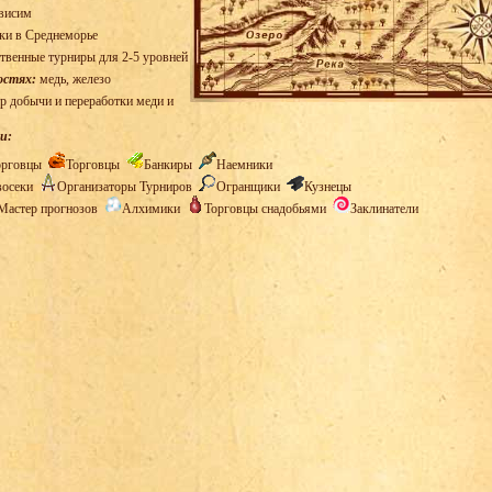
висим
ки в Среднеморье
твенные турниры для 2-5 уровней
остях:
медь, железо
р добычи и переработки меди и
и:
орговцы
Торговцы
Банкиры
Наемники
восеки
Организаторы Турниров
Огранщики
Кузнецы
Мастер прогнозов
Алхимики
Торговцы снадобьями
Заклинатели