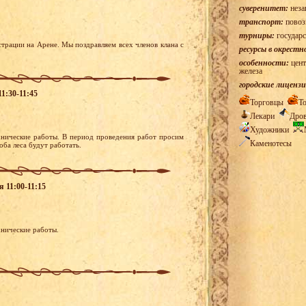
суверенитет:
неза
транспорт:
повоз
турниры:
государс
трации на Арене. Мы поздравляем всех членов клана с
ресурсы в окрестн
особенности:
цент
железа
городские лицензи
1:30-11:45
Торговцы
Т
Лекари
Дро
Художники
хнические работы. В период проведения работ просим
Каменотесы
ба леса будут работать.
я 11:00-11:15
хнические работы.