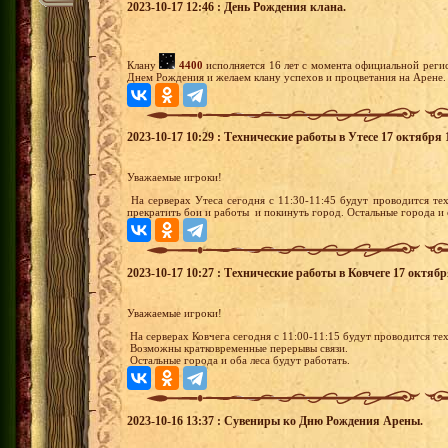
2023-10-17 12:46 : День Рождения клана.
Клану
4400
исполняется 16 лет с момента официальной регис
Днем Рождения и желаем клану успехов и процветания на Арене.
2023-10-17 10:29 : Технические работы в Утесе 17 октября 1
Уважаемые игроки!
На серверах Утеса сегодня с 11:30-11:45 будут проводится те
прекратить бои и работы и покинуть город. Остальные города и о
2023-10-17 10:27 : Технические работы в Ковчеге 17 октябр
Уважаемые игроки!
На серверах Ковчега сегодня с 11:00-11:15 будут проводится те
Возможны кратковременные перерывы связи.
Остальные города и оба леса будут работать.
2023-10-16 13:37 : Сувениры ко Дню Рождения Арены.