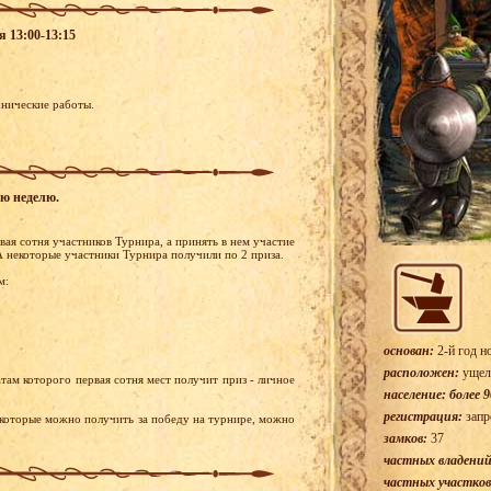
я 13:00-13:15
хнические работы.
ую неделю.
ая сотня участников Турнира, а принять в нем участие
 некоторые участники Турнира получили по 2 приза.
м:
основан:
2-й год н
расположен:
ущел
там которого первая сотня мест получит приз - личное
население: более 9
регистрация:
запр
 которые можно получить за победу на турнире, можно
замков:
37
частных владений
частных участков