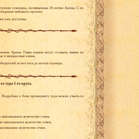
оступили сувениры, посвященные 20-летию Арены. С их
Рождения любимого проекта.
они уже доступны.
емени Арены. Главы кланов могут оставить заявки на
ые и межрасовые кланы.
бедителей за пол часа до начала турнира.
го тура 1-го круга.
. Подробнее о боях прошедшего тура можно узнать из
и максимальное количество очков,
ли максимальное количество очков,
аксимальное количество очков.