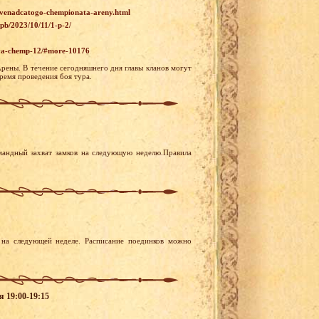
-dvenadcatogo-chempionata-areny.html
wpb/2023/10/11/1-p-2/
-dva-chemp-12/#more-10176
Арены. В течение сегодняшнего дня главы кланов могут
ремя проведения боя тура.
мандный захват замков на следующую неделю.Правила
на следующей неделе. Расписание поединков можно
я 19:00-19:15