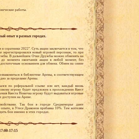
хнические работы.
ный опыт в разных городах.
 и соратники 2022". Суть акции заключается в том, что
ке зарегистрировался новый игровой персонаж, то при
Дружбы. В дальнейшем Очки Дружбы можно обменять на
 до момента окончания акции в любой момент, без
 достаточным основанием для обмена. Обмен на синие
ознакомиться в библиотеке Арены, в соответствующем
одно за пределами Арены.
вался по реферальной ссылке или нет, каждый вновь
 Новому игроку будет предложен к прохождению Квест
ения Квеста Новичка игроку будут выдаваться игровые
е доступен на Арене.
войствами. Так бои в городе Среднеморье дают
 опыте, в Утесе Драконов прибавка 10%. Тем жителям
дить бои именно в этих городах.
17:00-17:15