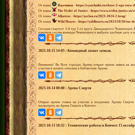
От клана
Язычники
-
https://yazichniki.ru/obzor-2-ogo-tura
От клана
The Order of Justice
-
https://www.orden-justice.su/
От клана
Alkatraz
-
https://azclan.ru/2023-2024-2-krug/
От клана
Wild Hearts
-
https://wildhearts.ru/2023/10/16/tur
Сегодня стартует 3-й тур 1-го круга Двенадцатого Чемпионата 
изменить состав команды Чемпионата и выбрать удобные дату и в
2023-10-15 14:05 : Командный захват замков.
Внимание! Во Всех городах Арены открыт прием заявок на ко
участия в захвате описаны в библиотеке Арены.
2023-10-14 08:00 : Арена Смерти
Открыт прием ставок на участие в поединках Арены Смерти 
посмотреть на Арене Смерти в Ковчеге.
2023-10-13 18:32 : Технические работы в Ковчеге 13 октябр