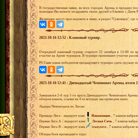
В государственные лавки, во всех городах Арены, в продажу п
помощью Вы можете поздравить своих друзей и близких с Днем 
Желающие могут проследовать в лавку, в раздел "Сувениры", где 
2023-10-16 12:52 : Клановый турнир.
Очередной клановый турнир стартует 22 октября в 13-00 по вр
участие на Арене турниров. В турнире принимают участие расов
PS Главе клана победителя предыдущего турнира сдать оружие по
2023-10-16 12:41 : Двенадцатый Чемпионат Арены, итоги 2-
Завершился 2-й тур 1-го круга Двенадцатого Чемпионата Арены
обзоров кланов, ссылки на 4 из которых мы приводим ниже.
Лидеры Чемпионата по Лигам:
Премьер-Лига - лидирует клан
Инквизиция
, 7 кланов набрал
Первая Лига А - лидирует клан
Лесная Сичь
, 7 кланов набра
Первая Лига В - лидирует клан
crazyorcs
, 7 кланов набрали м
Обзоры боев прошедшего тура: