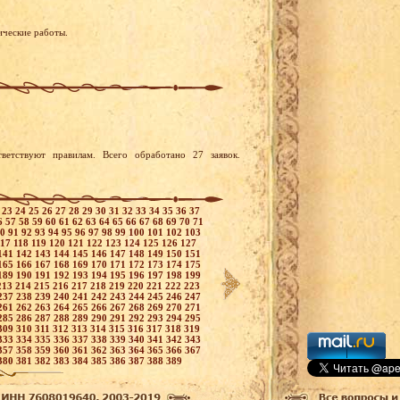
ические работы.
ветствуют правилам. Всего обработано 27 заявок.
2
23
24
25
26
27
28
29
30
31
32
33
34
35
36
37
6
57
58
59
60
61
62
63
64
65
66
67
68
69
70
71
90
91
92
93
94
95
96
97
98
99
100
101
102
103
117
118
119
120
121
122
123
124
125
126
127
141
142
143
144
145
146
147
148
149
150
151
165
166
167
168
169
170
171
172
173
174
175
189
190
191
192
193
194
195
196
197
198
199
213
214
215
216
217
218
219
220
221
222
223
237
238
239
240
241
242
243
244
245
246
247
261
262
263
264
265
266
267
268
269
270
271
285
286
287
288
289
290
291
292
293
294
295
309
310
311
312
313
314
315
316
317
318
319
333
334
335
336
337
338
339
340
341
342
343
357
358
359
360
361
362
363
364
365
366
367
380
381
382
383
384
385
386
387
388
389