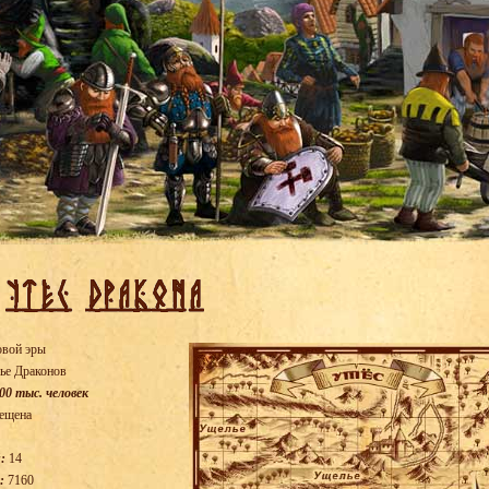
овой эры
ье Драконов
00 тыс. человек
ещена
:
14
:
7160