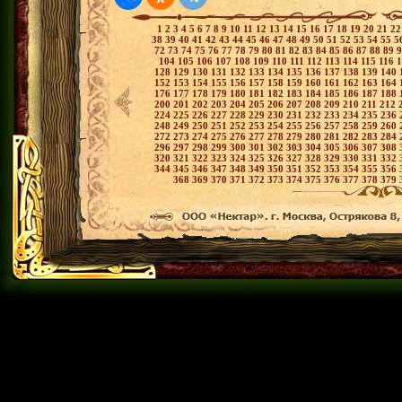
1
2
3
4
5
6
7
8
9
10
11
12
13
14
15
16
17
18
19
20
21
2
38
39
40
41
42
43
44
45
46
47
48
49
50
51
52
53
54
55
5
72
73
74
75
76
77
78
79
80
81
82
83
84
85
86
87
88
89
104
105
106
107
108
109
110
111
112
113
114
115
116
128
129
130
131
132
133
134
135
136
137
138
139
140
152
153
154
155
156
157
158
159
160
161
162
163
164
176
177
178
179
180
181
182
183
184
185
186
187
188
200
201
202
203
204
205
206
207
208
209
210
211
212
224
225
226
227
228
229
230
231
232
233
234
235
236
248
249
250
251
252
253
254
255
256
257
258
259
260
272
273
274
275
276
277
278
279
280
281
282
283
284
296
297
298
299
300
301
302
303
304
305
306
307
308
320
321
322
323
324
325
326
327
328
329
330
331
332
344
345
346
347
348
349
350
351
352
353
354
355
356
368
369
370
371
372
373
374
375
376
377
378
379