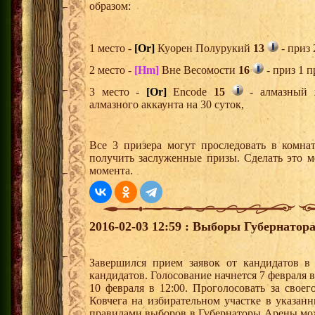
образом:
1 место -
[Or]
Куорен Полурукий
13
- приз 
2 место -
[Hm]
Вне Весомости
16
- приз 1 п
3 место -
[Or]
Encode
15
- алмазный 
алмазного аккаунта на 30 суток,
Все 3 призера могут проследовать в комна
получить заслуженные призы. Сделать это м
момента.
2016-02-03 12:59 : Выборы Губернатор
Завершился прием заявок от кандидатов в
кандидатов. Голосование начнется 7 февраля 
10 февраля в 12:00. Проголосовать за свое
Ковчега на избирательном участке в указан
правилами выборов в Губернаторы Арены мо