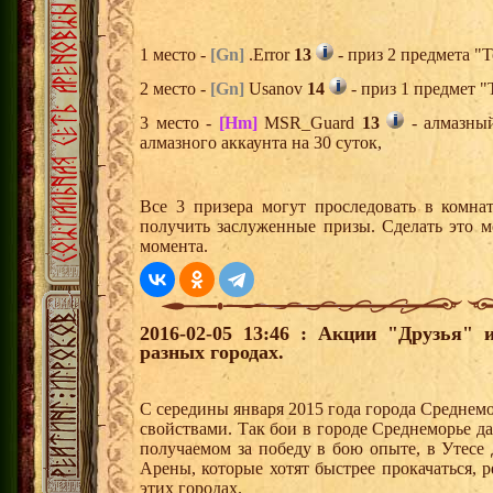
1 место -
[Gn]
.Error
13
- приз 2 предмета "Т
2 место -
[Gn]
Usanov
14
- приз 1 предмет "
3 место -
[Hm]
MSR_Guard
13
- алмазны
алмазного аккаунта на 30 суток,
Все 3 призера могут проследовать в комна
получить заслуженные призы. Сделать это м
момента.
2016-02-05 13:46 : Акции "Друзья"
разных городах.
С середины января 2015 года города Среднем
свойствами. Так бои в городе Среднеморье 
получаемом за победу в бою опыте, в Утесе
Арены, которые хотят быстрее прокачаться, 
этих городах.