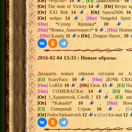
[Or]
~Psycho~
14
,
[El]
Дьяволёнок*
16
[Or]
The taste of Victory
14
,
[Or]
Ветро 
[Or]
XXI Bek
14
,
[Or]
Sanya2006
16
[Or]
нейро
14
,
[Hm]
Vengeful Spiri
[Hm]
*Супер Крошка*
10
[Hm]
*Вовка_Авантюрист*
6
,
[Hm]
Humma
,
[Hm]
Kaspiy
11
и
[Or]
_Dragon Slayer_
10
2016-02-04 13:33 : Новые образы.
Двадцать новых образов сегодня на 
[El]
ScaryFace.
10
,
[Hm]
ДОЧЬ СВА
[Hm]
LoRDi
10
,
[Hb]
Eleas
13
,
[El]
Пш
[Hm]
COMEBACKer
14
,
[El]
Mas
[Or]
!_ХранителЬ_СноВ_!
13
,
[El]
.un
[Or]
*Kakashi*
10
,
[Hm]
Воощ
[El]
Северный Страж
16
,
[G
[Or]
FedorAlekseevich
12
и
[Gn]
Ice-mat
12