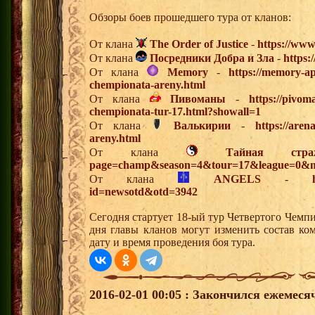
Обзоры боев прошедшего тура от кланов:
От клана
The Order of Justice
-
https://www
От клана
Посредники Добра и Зла
-
https:
От клана
Memory
-
https://memory-ap
chempionata-areny.html
От клана
Пивоманы
-
https://pivo
chempionata-tur-17.html?showall=1
От клана
Валькирии
-
https://aren
areny.html
От клана
Тайная стра
page=champ&season=4&tour=17&league=0&m
От клана
ANGELS
-
id=newsotd&otd=3942
Сегодня стартует 18-ый тур Четвертого Чемп
дня главы кланов могут изменить состав к
дату и время проведения боя тура.
2016-02-01 00:05 : Закончился ежемес