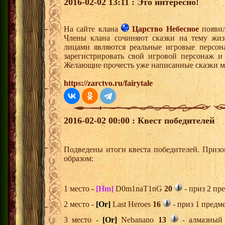
2016-02-02 13:11 : Это интересно!
На сайте клана
Царство Небесное
появил
Члены клана сочиняют сказки на тему жи
лицами являются реальные игровые персон
зарегистрировать свой игровой персонаж и 
Желающие прочесть уже написанные сказки мо
https://zarctvo.ru/fairytale
2016-02-02 00:00 : Квест победителей
Подведены итоги квеста победителей. Приз
образом:
1 место -
[Hm]
D0m1naT1nG
20
- приз 2 пр
2 место -
[Or]
Last Heroes
16
- приз 1 предм
3 место -
[Or]
Nebanano
13
- алмазный 