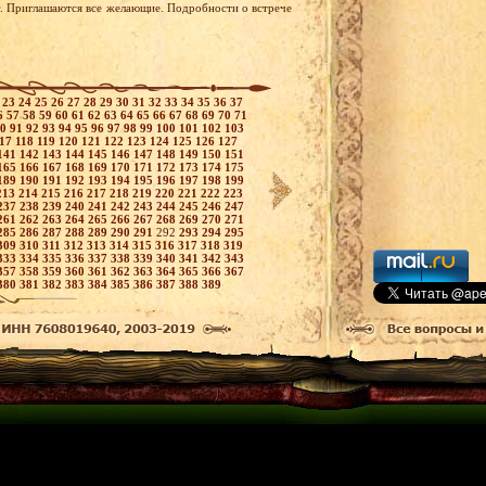
рг. Приглашаются все желающие. Подробности о встрече
2
23
24
25
26
27
28
29
30
31
32
33
34
35
36
37
6
57
58
59
60
61
62
63
64
65
66
67
68
69
70
71
90
91
92
93
94
95
96
97
98
99
100
101
102
103
117
118
119
120
121
122
123
124
125
126
127
141
142
143
144
145
146
147
148
149
150
151
165
166
167
168
169
170
171
172
173
174
175
189
190
191
192
193
194
195
196
197
198
199
213
214
215
216
217
218
219
220
221
222
223
237
238
239
240
241
242
243
244
245
246
247
261
262
263
264
265
266
267
268
269
270
271
285
286
287
288
289
290
291
292
293
294
295
309
310
311
312
313
314
315
316
317
318
319
333
334
335
336
337
338
339
340
341
342
343
357
358
359
360
361
362
363
364
365
366
367
380
381
382
383
384
385
386
387
388
389