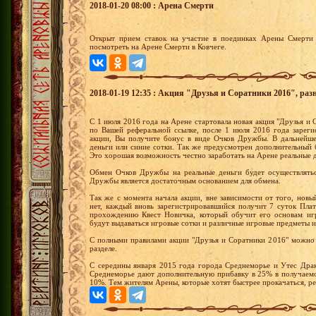
2018-01-20 08:00 : Арена Смерти
Открыт прием ставок на участие в поединках Арены Смерти 
посмотреть на Арене Смерти в Ковчеге.
2018-01-19 12:35 : Акция "Друзья и Соратники 2016", раз
С 1 июля 2016 года на Арене стартовала новая акция "Друзья и С
по Вашей реферальной ссылке, после 1 июля 2016 года зареги
акции, Вы получите бонус в виде Очков Дружбы. В дальнейш
деньги или синие сотки. Так же предусмотрен дополнительный 
Это хорошая возможность честно заработать на Арене реальные 
Обмен Очков Дружбы на реальные деньги будет осуществлятьс
Дружбы является достаточным основанием для обмена.
Так же с момента начала акции, вне зависимости от того, новы
нет, каждый вновь зарегистрировавшийся получит 7 суток Пла
прохождению Квест Новичка, который обучит его основам иг
будут выдаваться игровые сотки и различные игровые предметы и
С полными правилами акции "Друзья и Соратники 2016" можно 
разделе.
С середины января 2015 года города Среднеморье и Утес Драк
Среднеморье дают дополнительную прибавку в 25% в получаемо
10%. Тем жителям Арены, которые хотят быстрее прокачаться, р