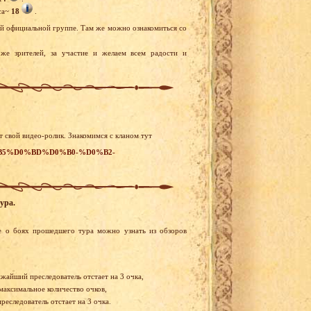
ca~
18
.
ей официальной группе. Там же можно ознакомиться со
же зрителей, за участие и желаем всем радости и
т свой видео-ролик. Знакомимся с кланом тут
%D0%B5%D0%BD%D0%B0-%D0%B2-
ура.
 о боях прошедшего тура можно узнать из обзоров
ижайший преследователь отстает на 3 очка,
 максимальное количество очков,
реследователь отстает на 3 очка.