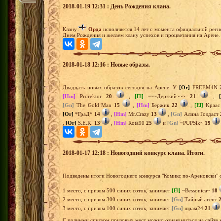
2018-01-19 12:31 : День Рождения клана.
Клану
Орда
исполняется 14 лет с момента официальной реги
Днем Рождения и желаем клану успехов и процветания на Арене.
2018-01-18 12:16 : Новые образы.
Двадцать новых образов сегодня на Арене. У
[Or]
FREEM4N
[Hm]
Prorektor
20
,
[El]
~~~Дерзкий~~~
21
,
[Gn]
The Gold Man
15
,
[Hm]
Бержик
22
,
[El]
Kpaa
[Or]
*ГраД*
14
,
[Hm]
Mr.Crazy
13
,
[Gn]
Алина Голдаст
,
[Or]
S.E.K.
13
,
[Hm]
Rota90
25
и
[Gn]
~PUPSik~
19
2018-01-17 12:18 : Новогодний конкурс клана. Итоги.
Подведены итоги Новогоднего конкурса "Комикс по-Ареновски" 
1 место, с призом 500 синих соток, занимает
[El]
~Bessonica~
18
2 место, с призом 300 синих соток, занимает
[Gn]
Тайный агент
3 место, с призом 100 синих соток, занимает
[Gn]
шрам24
21
С полными списком призовых мест можно ознакомиться на сайте к