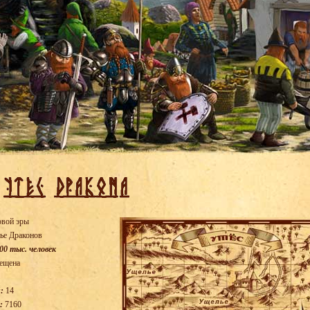
овой эры
ье Драконов
00 тыс. человек
ещена
:
14
:
7160