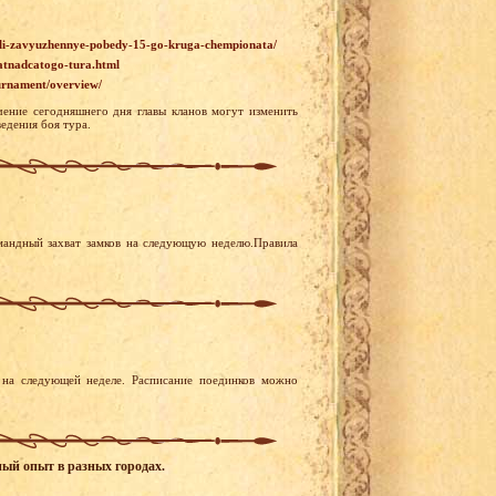
r-ili-zavyuzhennye-pobedy-15-go-kruga-chempionata/
atnadcatogo-tura.html
ournament/overview/
ение сегодняшнего дня главы кланов могут изменить
едения боя тура.
мандный захват замков на следующую неделю.Правила
на следующей неделе. Расписание поединков можно
ный опыт в разных городах.