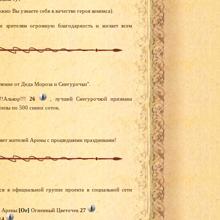
но Вы узнаете себя в качестве героя комикса).
и зрителям огромную благодарность и желает всем
ление от Деда Мороза и Снегурочки".
!!Алькор!!!
26
, лучшей Снегурочкой признана
ризы по 500 синих соток.
вляет жителей Арены с прошедшими праздниками!
я в официальной группе проекта в социальной сети
ца Арены
[Or]
Огненный Цветочек
27
.
14
.