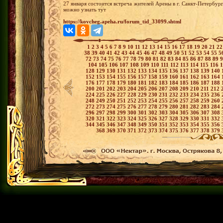
27 января состоится встреча жителей Арены в г. Санкт-Петербу
можно узнать тут
https://kovcheg.apeha.ru/forum_tid_33099.shtml
1
2
3
4
5
6
7
8
9
10
11
12
13
14
15
16
17
18
19
20
21
2
38
39
40
41
42
43
44
45
46
47
48
49
50
51
52
53
54
55
5
72
73
74
75
76
77
78
79
80
81
82
83
84
85
86
87
88
89
104
105
106
107
108
109
110
111
112
113
114
115
116
128
129
130
131
132
133
134
135
136
137
138
139
140
152
153
154
155
156
157
158
159
160
161
162
163
164
176
177
178
179
180
181
182
183
184
185
186
187
188
200
201
202
203
204
205
206
207
208
209
210
211
212
224
225
226
227
228
229
230
231
232
233
234
235
236
248
249
250
251
252
253
254
255
256
257
258
259
260
272
273
274
275
276
277
278
279
280
281
282
283
284
296
297
298
299
300
301
302
303
304
305
306
307
308
320
321
322
323
324
325
326
327
328
329
330
331
332
344
345
346
347
348
349
350
351
352
353
354
355
356
368
369
370
371
372
373
374
375
376
377
378
379