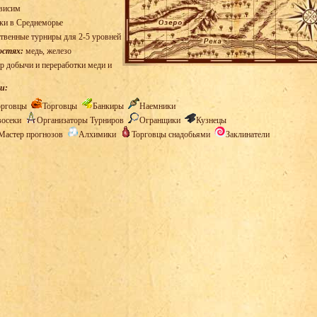
висим
ки в Среднеморье
твенные турниры для 2-5 уровней
остях:
медь, железо
р добычи и переработки меди и
и:
орговцы
Торговцы
Банкиры
Наемники
восеки
Организаторы Турниров
Огранщики
Кузнецы
Мастер прогнозов
Алхимики
Торговцы снадобьями
Заклинатели