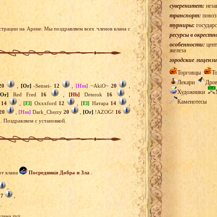
суверенитет:
неза
транспорт:
повоз
турниры:
государс
страции на Арене. Мы поздравляем всех членов клана с
ресурсы в окрестн
особенности:
цент
железа
городские лицензи
Торговцы
Т
Лекари
Дро
20
,
[Or]
-Sensei-
12
,
[Hm]
~AkiO~
20
,
Художники
[Or]
Red Fred
16
,
[Hb]
Deterok
16
,
Каменотесы
c
14
,
[El]
Oxxxford
12
,
[El]
Натара
14
,
20
,
[Hm]
Dark_Cherry
20
,
[Or]
!AZOG!
16
. Поздравляем с установкой.
от клана
Посредники Добра и Зла
.
,
27
,
.
лана тут