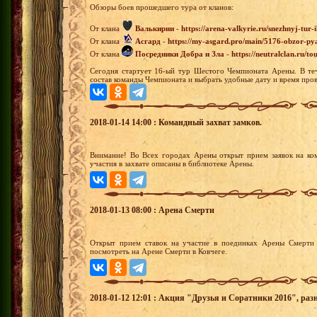
Обзоры боев прошедшего тура от кланов:
От клана
Валькирии
-
https://arena-valkyrie.ru/snezhnyj-tu
От клана
Асгард
-
https://my-asgard.pro/main/5176-obzor-py
От клана
Посредники Добра и Зла
-
https://neutralclan.ru/t
Сегодня стартует 16-ый тур Шестого Чемпионата Арены. В теч
состав команды Чемпионата и выбрать удобные дату и время пров
2018-01-14 14:00 : Командный захват замков.
Внимание! Во Всех городах Арены открыт прием заявок на ко
участия в захвате описаны в библиотеке Арены.
2018-01-13 08:00 : Арена Смерти
Открыт прием ставок на участие в поединках Арены Смерти 
посмотреть на Арене Смерти в Ковчеге.
2018-01-12 12:01 : Акция "Друзья и Соратники 2016", раз