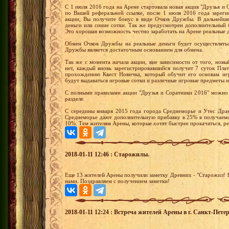
С 1 июля 2016 года на Арене стартовала новая акция "Друзья и С
по Вашей реферальной ссылке, после 1 июля 2016 года зареги
акции, Вы получите бонус в виде Очков Дружбы. В дальнейш
деньги или синие сотки. Так же предусмотрен дополнительный 
Это хорошая возможность честно заработать на Арене реальные 
Обмен Очков Дружбы на реальные деньги будет осуществлятьс
Дружбы является достаточным основанием для обмена.
Так же с момента начала акции, вне зависимости от того, новы
нет, каждый вновь зарегистрировавшийся получит 7 суток Пла
прохождению Квест Новичка, который обучит его основам иг
будут выдаваться игровые сотки и различные игровые предметы и
С полными правилами акции "Друзья и Соратники 2016" можно 
разделе.
С середины января 2015 года города Среднеморье и Утес Драк
Среднеморье дают дополнительную прибавку в 25% в получаемо
10%. Тем жителям Арены, которые хотят быстрее прокачаться, р
2018-01-11 12:46 : Старожилы.
Еще 13 жителей Арены получили заметку Древних - "Старожил! 10
нами. Поздравляем с получением заметки!
2018-01-11 12:24 : Встреча жителей Арены в г. Санкт-Петер