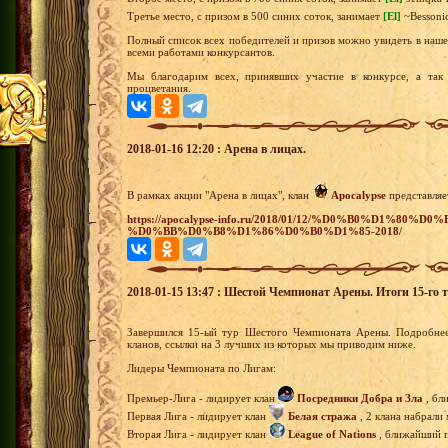
Третье место, с призом в 500 синих соток, занимает
[El]
~Bessoni
Полный список всех победителей и призов можно увидеть в наш
всеми работами конкурсантов.
Мы благодарим всех, принявших участие в конкурсе, а так 
процветания.
2018-01-16 12:20 : Арена в лицах.
В рамках акции "Арена в лицах", клан
Apocalypse
представляе
https://apocalypse-info.ru/2018/01/12/%D0%B0%D1%80
%D0%BB%D0%B8%D1%86%D0%B0%D1%85-2018/
2018-01-15 13:47 : Шестой Чемпионат Арены. Итоги 15-го т
Завершился 15-ый тур Шестого Чемпионата Арены. Подробнее
кланов, ссылки на 3 лучших из которых мы приводим ниже.
Лидеры Чемпионата по Лигам:
Премьер-Лига - лидирует клан
Посредники Добра и Зла
, бл
Первая Лига - лидирует клан
Белая стража
, 2 клана набрали
Вторая Лига - лидирует клан
League of Nations
, ближайший п