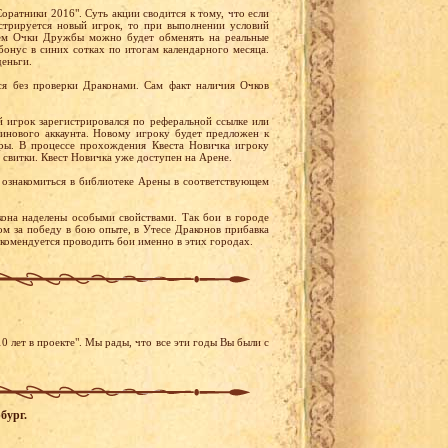
оратники 2016". Суть акции сводится к тому, что если
стрируется новый игрок, то при выполнении условий
ем Очки Дружбы можно будет обменять на реальные
бонус в синих сотках по итогам календарного месяца.
деньги.
я без проверки Драконами. Сам факт наличия Очков
й игрок зарегистрировался по реферальной ссылке или
тинового аккаунта. Новому игроку будет предложен к
ры. В процессе прохождения Квеста Новичка игроку
 свитки. Квест Новичка уже доступен на Арене.
ознакомиться в библиотеке Арены в соответствующем
она наделены особыми свойствами. Так бои в городе
м за победу в бою опыте, в Утесе Драконов прибавка
екомендуется проводить бои именно в этих городах.
 лет в проекте". Мы рады, что все эти годы Вы были с
бург.