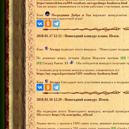
https://neutralclan.ru/694-rezultaty-novogodnego-konkursa.html
Там же можно ознакомиться со всеми работами участников, возмож
Клан
Посредники Добра и Зла
выражает конкурсантам 
благополучия и красочной игры!
2018-01-17 12:12 : Новогодний конкурс клана. Итоги.
Клан
Асгард
подводит итоги конкурса - "Новогоднее поздрав
По решению жюри, лучшим Дедом Морозом признан
[El]
!
[El]
Сигрид Рыжая.
13
. Оба победителя конкурса получают п
С полными результатами конкурса можно ознакомиться тут
https://my-asgard.pro/main/5181-rezultaty-konkursa.html
Клан
Асгард
благодарит всех участников конкурса и поздра
2018-01-16 12:29 : Новогодний конкурс. Итоги.
Мы подводим итоги Новогоднего конкурса, который проводилс
ВКонтакте
https://vk.com/apeha_official
.
Первое место, с призом в 1000 синих соток, занимает жительни
Второе место, с призом в 700 синих соток, занимает
[El]
s1mqka