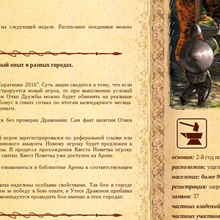
на следующей неделе. Расписание поединков можно
ный опыт в разных городах.
оратники 2016". Суть акции сводится к тому, что если
стрируется новый игрок, то при выполнении условий
ем Очки Дружбы можно будет обменять на реальные
бонус в синих сотках по итогам календарного месяца.
деньги.
я без проверки Драконами. Сам факт наличия Очков
й игрок зарегистрировался по реферальной ссылке или
тинового аккаунта. Новому игроку будет предложен к
ры. В процессе прохождения Квеста Новичка игроку
 свитки. Квест Новичка уже доступен на Арене.
основан:
2-й год н
расположен:
ущел
ознакомиться в библиотеке Арены в соответствующем
население: более 9
она наделены особыми свойствами. Так бои в городе
регистрация:
запр
м за победу в бою опыте, в Утесе Драконов прибавка
замков:
37
екомендуется проводить бои именно в этих городах.
частных владений
частных участков