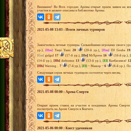
Внимание! Во Всех городах Арены открыт прием заявок на ко
участия в захвате описаны в библиотеке Арены.
2021-05-08 13:03 : Итоги личных турниров
Закончились личные турниры. Сильнейшими игроками своего уро
ур.),
[Hm]
Yami Yami
20
(20-й ур.),
[Hm]
DJ Gosha
19
[Gn]
gulgul
17
(17-й ур.),
[Or]
MrXpress
16
(16-й ур.),
(14-й ур.),
[Hb]
ikebostuz
13
(13-й ур.),
[El]
Калбасимся!
1
[Hb]
Warning...
7
(7-й ур.),
[El]
~ Мажор ~
6
(6-й ур.). П
Следующая серия личных турниров состоится через месяц.
2021-05-08 08:00 : Арена Смерти
Открыт прием ставок на участие в поединках Арены Смерти 
посмотреть на Арене Смерти в Ковчеге.
2021-05-06 00:00 : Квест удачников