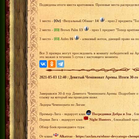
Подведены итоги квеста критовиков. Призовые места распредели
1 место -
[Or]
~Визуальный Обман~
14
- приз 2 предмета "То
2 место -
[El]
Brown Palm
13
- приз 1 предмет "Топор критови
3 место -
[El]
Aides
16
- алмазный жетон, дающий право на пол
Все 3 призера могут проследовать в комнату победителей на А
это можно в течении 5 суток с настоящего момента.
2021-05-03 12:40 : Девятый Чемпионат Арены. Итоги 30-го 
Завершился 30-й тур Девятого Чемпионата Арены. Подробнее о 
ссылку на который мы приводим ниже.
Лидеры Чемпионата по Лигам:
Премьер-Лига - лидирует клан
Посредники Добра и Зла
, бл
Первая Лига - лидирует клан
Night Hunters
, ближайший пресл
Обзор боев прошедшего тура:
От клана
Alkatraz
-
https://azclan.ru/obzor-devyatogo-chempi