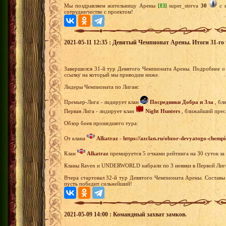
Мы поздравляем жительницу Арены
[El]
super_sterva
30
с н
сотрудничестве с проектом!
2021-05-11 12:35 : Девятый Чемпионат Арены. Итоги 31-го 
Завершился 31-й тур Девятого Чемпионата Арены. Подробнее о 
ссылку на который мы приводим ниже.
Лидеры Чемпионата по Лигам:
Премьер-Лига - лидирует клан
Посредники Добра и Зла
, бл
Первая Лига - лидирует клан
Night Hunters
, ближайший пресл
Обзор боев прошедшего тура:
От клана
Alkatraz
-
https://azclan.ru/obzor-devyatogo-chempi
Клан
Alkatraz
премируется 5 очками рейтинга на 30 суток за
Кланы Raven и UNDERWORLD набрали по 3 неявки в Первой Лиге
Вчера стартовал 32-й тур Девятого Чемпионата Арены. Составы
пусть победит сильнейший!
2021-05-09 14:00 : Командный захват замков.