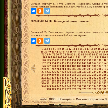
Сегодня стартует 31-й тур Девятого Чемпионата Арены. В теч
состав команды Чемпионата и выбрать удобные дату и время пров
2021-05-02 14:00 : Командный захват замков.
Внимание! Во Всех городах Арены открыт прием заявок на ко
участия в захвате описаны в библиотеке Арены.
1
2
3
4
5
6
7
8
9
10
11
12
13
14
15
16
17
18
19
20
21
2
38
39
40
41
42
43
44
45
46
47
48
49
50
51
52
53
54
55
5
72
73
74
75
76
77
78
79
80
81
82
83
84
85
86
87
88
89
104
105
106
107
108
109
110
111
112
113
114
115
116
128
129
130
131
132
133
134
135
136
137
138
139
140
152
153
154
155
156
157
158
159
160
161
162
163
164
176
177
178
179
180
181
182
183
184
185
186
187
188
200
201
202
203
204
205
206
207
208
209
210
211
212
224
225
226
227
228
229
230
231
232
233
234
235
236
248
249
250
251
252
253
254
255
256
257
258
259
260
272
273
274
275
276
277
278
279
280
281
282
283
284
296
297
298
299
300
301
302
303
304
305
306
307
308
320
321
322
323
324
325
326
327
328
329
330
331
332
344
345
346
347
348
349
350
351
352
353
354
355
356
368
369
370
371
372
373
374
375
376
377
378
379