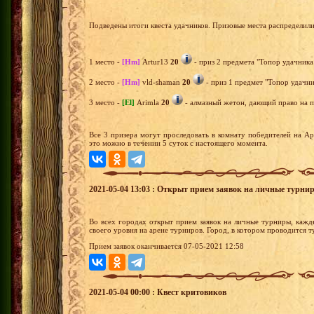
Подведены итоги квеста удачников. Призовые места распределил
1 место -
[Hm]
Artur13
20
- приз 2 предмета "Топор удачника 
2 место -
[Hm]
vld-shaman
20
- приз 1 предмет "Топор удачни
3 место -
[El]
Arimla
20
- алмазный жетон, дающий право на п
Все 3 призера могут проследовать в комнату победителей на А
это можно в течении 5 суток с настоящего момента.
2021-05-04 13:03 : Открыт прием заявок на личные турни
Во всех городах открыт прием заявок на личные турниры, кажд
своего уровня на арене турниров. Город, в котором проводится 
Прием заявок оканчивается 07-05-2021 12:58
2021-05-04 00:00 : Квест критовиков