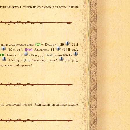
мандный захват замков на следующую неделю.Правила
вня в этом месяце стали
[El]
~*Destony*~
28
(21-й
(19-й ур.),
[Hm]
Арагапэга
18
(18-й ур.),
[El]
~Doctor~
16
(15-й ур.),
[Gn]
Pahom186
15
2
(12-й ур.),
[Gn]
Кафе дяди Сэма
9
(9-й ур.),
оздравляем победителей.
на следующей неделе. Расписание поединков можно