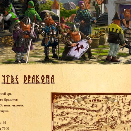
овой эры
ье Драконов
00 тыс. человек
ещена
:
14
:
7160