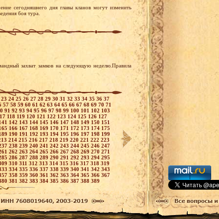
ение сегодняшнего дня главы кланов могут изменить
едения боя тура.
мандный захват замков на следующую неделю.Правила
2
23
24
25
26
27
28
29
30
31
32
33
34
35
36
37
6
57
58
59
60
61
62
63
64
65
66
67
68
69
70
71
90
91
92
93
94
95
96
97
98
99
100
101
102
103
117
118
119
120
121
122
123
124
125
126
127
141
142
143
144
145
146
147
148
149
150
151
165
166
167
168
169
170
171
172
173
174
175
189
190
191
192
193
194
195
196
197
198
199
213
214
215
216
217
218
219
220
221
222
223
237
238
239
240
241
242
243
244
245
246
247
261
262
263
264
265
266
267
268
269
270
271
285
286
287
288
289
290
291
292
293
294
295
309
310
311
312
313
314
315
316
317
318
319
333
334
335
336
337
338
339
340
341
342
343
357
358
359
360
361
362
363
364
365
366
367
380
381
382
383
384
385
386
387
388
389