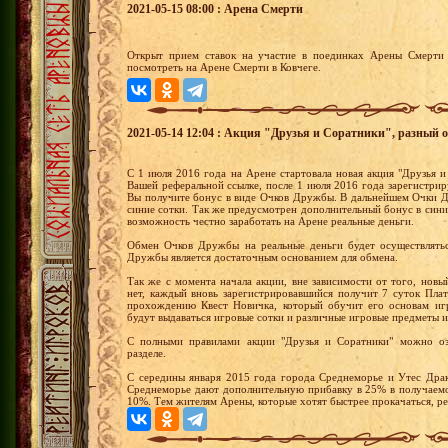
2021-05-15 08:00 : Арена Смерти
Открыт прием ставок на участие в поединках Арены Смерти 
посмотреть на Арене Смерти в Ковчеге.
2021-05-14 12:04 : Акция "Друзья и Соратники", разный о
С 1 июля 2016 года на Арене стартовала новая акция "Друзья и
Вашей реферальной ссылке, после 1 июля 2016 года зарегистрир
Вы получите бонус в виде Очков Дружбы. В дальнейшем Очки Д
синие сотки. Так же предусмотрен дополнительный бонус в сини
возможность честно заработать на Арене реальные деньги.
Обмен Очков Дружбы на реальные деньги будет осуществлятьс
Дружбы является достаточным основанием для обмена.
Так же с момента начала акции, вне зависимости от того, новы
нет, каждый вновь зарегистрировавшийся получит 7 суток Пла
прохождению Квест Новичка, который обучит его основам иг
будут выдаваться игровые сотки и различные игровые предметы и
С полными правилами акции "Друзья и Соратники" можно оз
разделе.
С середины января 2015 года города Среднеморье и Утес Драк
Среднеморье дают дополнительную прибавку в 25% в получаемо
10%. Тем жителям Арены, которые хотят быстрее прокачаться, р