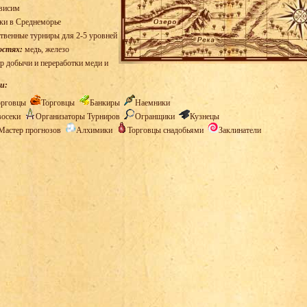
висим
ки в Среднеморье
твенные турниры для 2-5 уровней
остях:
медь, железо
р добычи и переработки меди и
и:
орговцы
Торговцы
Банкиры
Наемники
восеки
Организаторы Турниров
Огранщики
Кузнецы
Мастер прогнозов
Алхимики
Торговцы снадобьями
Заклинатели