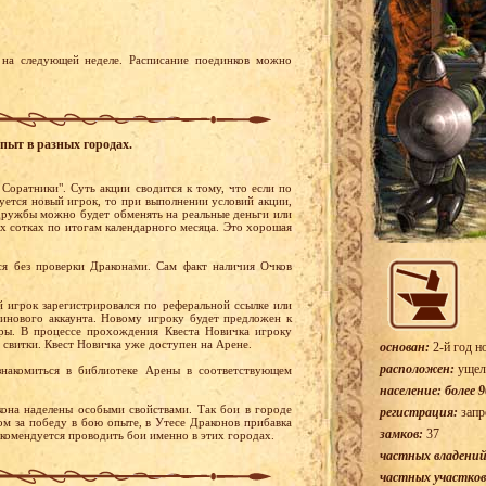
на следующей неделе. Расписание поединков можно
пыт в разных городах.
 Соратники". Суть акции сводится к тому, что если по
уется новый игрок, то при выполнении условий акции,
ружбы можно будет обменять на реальные деньги или
х сотках по итогам календарного месяца. Это хорошая
я без проверки Драконами. Сам факт наличия Очков
й игрок зарегистрировался по реферальной ссылке или
тинового аккаунта. Новому игроку будет предложен к
ры. В процессе прохождения Квеста Новичка игроку
 свитки. Квест Новичка уже доступен на Арене.
основан:
2-й год н
расположен:
ущел
накомиться в библиотеке Арены в соответствующем
население: более 9
она наделены особыми свойствами. Так бои в городе
регистрация:
запр
м за победу в бою опыте, в Утесе Драконов прибавка
замков:
37
екомендуется проводить бои именно в этих городах.
частных владений
частных участков