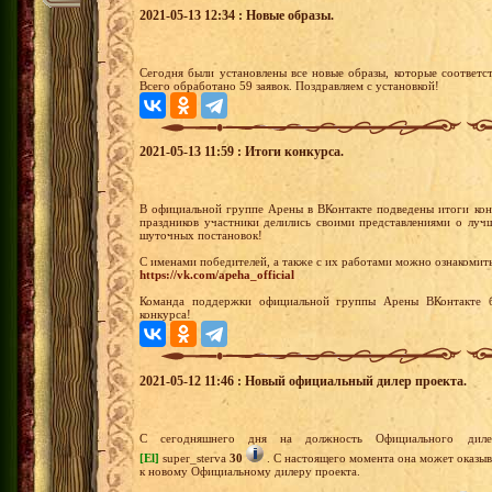
2021-05-13 12:34 : Новые образы.
Сегодня были установлены все новые образы, которые соответс
Всего обработано 59 заявок. Поздравляем с установкой!
2021-05-13 11:59 : Итоги конкурса.
В официальной группе Арены в ВКонтакте подведены итоги кон
праздников участники делились своими представлениями о луч
шуточных постановок!
С именами победителей, а также с их работами можно ознакомит
https://vk.com/apeha_official
Команда поддержки официальной группы Арены ВКонтакте бл
конкурса!
2021-05-12 11:46 : Новый официальный дилер проекта.
С сегодняшнего дня на должность Официального дилер
[El]
super_sterva
30
. С настоящего момента она может оказыв
к новому Официальному дилеру проекта.