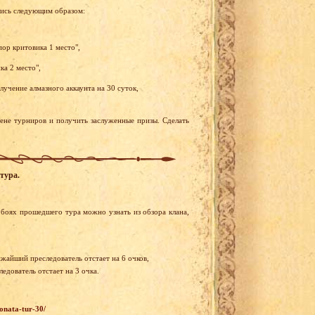
лись следующим образом:
пор критовика 1 место",
ка 2 место",
учение алмазного аккаунта на 30 суток,
рене турниров и получить заслуженные призы. Сделать
тура.
боях прошедшего тура можно узнать из обзора клана,
ижайший преследователь отстает на 6 очков,
едователь отстает на 3 очка.
onata-tur-30/