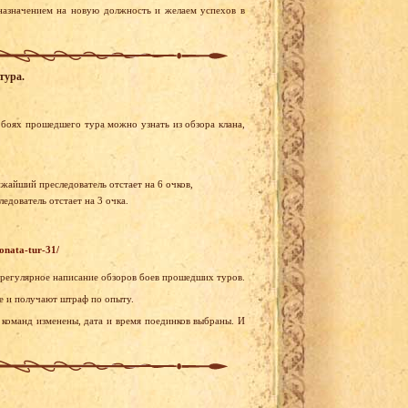
азначением на новую должность и желаем успехов в
тура.
боях прошедшего тура можно узнать из обзора клана,
ижайший преследователь отстает на 6 очков,
едователь отстает на 3 очка.
onata-tur-31/
 регулярное написание обзоров боев прошедших туров.
 и получают штраф по опыту.
 команд изменены, дата и время поединков выбраны. И