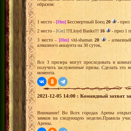
образом:
1 место -
[Hm]
Бессмертный Боец
20
- приз
2 место -
[Gn]
!!!Lloyd Banks!!!
16
- приз 1 
3 место -
[Hm]
vld-shaman
20
- алмазный
алмазного аккаунта на 30 суток,
Все 3 призера могут проследовать в комна
получить заслуженные призы. Сделать это м
момента.
2021-12-05 14:00 : Командный захват з
Внимание! Во Всех городах Арены открыт
замков на следующую неделю.Правила учас
Арены.