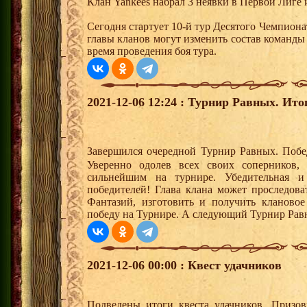
Клан Yankees набрал 3 неявки в Первой Лиге 
Сегодня стартует 10-й тур Десятого Чемпион
главы кланов могут изменить состав команды
время проведения боя тура.
2021-12-06 12:24 : Турнир Равных. Ито
Завершился очередной Турнир Равных. Поб
Уверенно одолев всех своих соперников
сильнейшим на турнире. Убедительная и
победителей! Глава клана может проследова
Фантазий, изготовить и получить клановое
победу на Турнире. А следующий Турнир Рав
2021-12-06 00:00 : Квест удачников
Подведены итоги квеста удачников. Призо