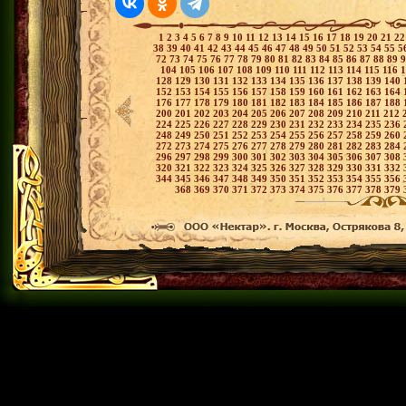
1
2
3
4
5
6
7
8
9
10
11
12
13
14
15
16
17
18
19
20
21
2
38
39
40
41
42
43
44
45
46
47
48
49
50
51
52
53
54
55
5
72
73
74
75
76
77
78
79
80
81
82
83
84
85
86
87
88
89
104
105
106
107
108
109
110
111
112
113
114
115
116
128
129
130
131
132
133
134
135
136
137
138
139
140
152
153
154
155
156
157
158
159
160
161
162
163
164
176
177
178
179
180
181
182
183
184
185
186
187
188
200
201
202
203
204
205
206
207
208
209
210
211
212
224
225
226
227
228
229
230
231
232
233
234
235
236
248
249
250
251
252
253
254
255
256
257
258
259
260
272
273
274
275
276
277
278
279
280
281
282
283
284
296
297
298
299
300
301
302
303
304
305
306
307
308
320
321
322
323
324
325
326
327
328
329
330
331
332
344
345
346
347
348
349
350
351
352
353
354
355
356
368
369
370
371
372
373
374
375
376
377
378
379