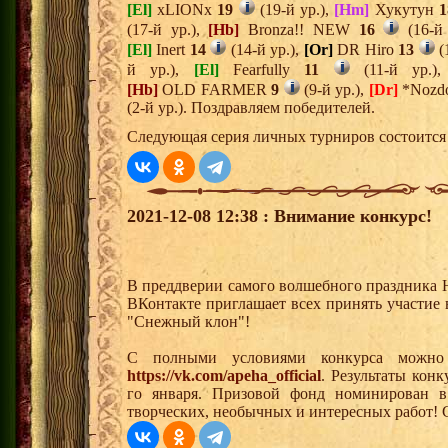
[El]
xLIONx
19
(19-й ур.),
[Hm]
Хукутун
1
(17-й ур.),
[Hb]
Bronza!! NEW
16
(16-й
[El]
Inert
14
(14-й ур.),
[Or]
DR Hiro
13
(
й ур.),
[El]
Fearfully
11
(11-й ур.)
[Hb]
OLD FARMER
9
(9-й ур.),
[Dr]
*Nozd
(2-й ур.). Поздравляем победителей.
Следующая серия личных турниров состоится 
2021-12-08 12:38 : Внимание конкурс!
В преддверии самого волшебного праздника 
ВКонтакте приглашает всех принять участие
"Снежный клон"!
С полными условиями конкурса можно
https://vk.com/apeha_official
. Результаты кон
го января. Призовой фонд номинирован в
творческих, необычных и интересных работ!