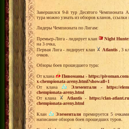
Завершился 9-й тур Десятого Чемпионата 
тура можно узнать из обзоров кланов, ссылки
Лидеры Чемпионата по Лигам:
Премьер-Лига - лидирует клан
Night Hunte
на 3 очка,
Первая Лига - лидирует клан
Atlantis
, 3 к
очков.
Обзоры боев прошедшего тура:
От клана
Пивоманы
-
https://pivoman.com
x-chempionata-areny.html?showall=1
От клана
Элементали
-
https://ele
chempionata-areny.html
От клана
Atlantis
-
https://clan-atlant.
chempionata-areny.html
Клан
Элементали
премируется 5 очками 
написание обзоров боев прошедших туров.