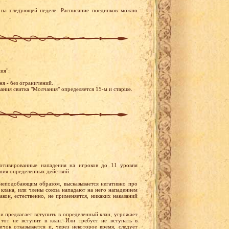
на следующей неделе. Расписание поединков можно
ия":
ня - без ограничений.
вания свитка "Молчания" определяется 15-м и старше.
отивированные нападения на игроков до 11 уровня
ения определенных действий.
 неподобающим образом, высказывается негативно про
 клана, или члены союза нападают на него нападением
акон, естественно, не применяется, никаких наказаний
 и предлагает вступить в определенный клан, угрожает
тот не вступит в клан. Или требует не вступать в
чок отказывается и, через некоторое время, следует