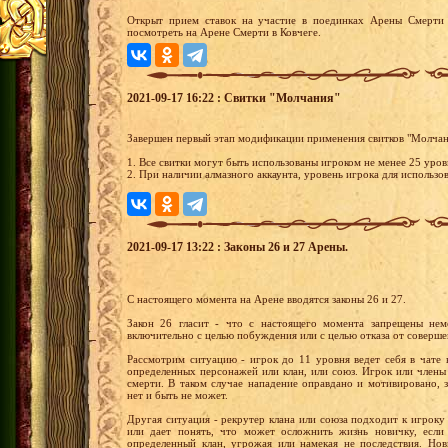
Открыт прием ставок на участие в поединках Арены Смерти 
посмотреть на Арене Смерти в Ковчеге.
2021-09-17 16:22 : Свитки "Молчания"
Завершен первый этап модификации применения свитков "Молчан
1. Все свитки могут быть использованы игроком не менее 25 уров
2. При наличии алмазного аккаунта, уровень игрока для использо
2021-09-17 13:22 : Законы 26 и 27 Арены.
С настоящего момента на Арене вводятся законы 26 и 27.
Закон 26 гласит - что с настоящего момента запрещены нем
включительно с целью побуждения или с целью отказа от соверш
Рассмотрим ситуацию - игрок до 11 уровня ведет себя в чате
определенных персонажей или клан, или союз. Игрок или члены
смерти. В таком случае нападение оправдано и мотивировано, з
нет и быть не может.
Другая ситуация - рекрутер клана или союза подходит к игроку
или дает понять, что может осложнить жизнь новичку, если 
определенный клан, угрожая или намекая не последствия. Нови