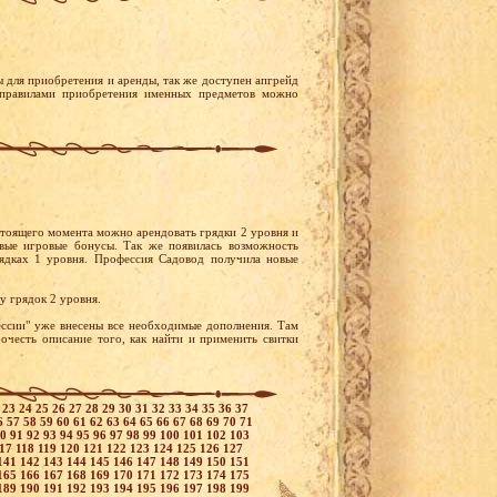
 для приобретения и аренды, так же доступен апгрейд
 правилами приобретения именных предметов можно
тоящего момента можно арендовать грядки 2 уровня и
вые игровые бонусы. Так же появилась возможность
дках 1 уровня. Профессия Садовод получила новые
у грядок 2 уровня.
ессии" уже внесены все необходимые дополнения. Там
очесть описание того, как найти и применить свитки
2
23
24
25
26
27
28
29
30
31
32
33
34
35
36
37
6
57
58
59
60
61
62
63
64
65
66
67
68
69
70
71
90
91
92
93
94
95
96
97
98
99
100
101
102
103
117
118
119
120
121
122
123
124
125
126
127
141
142
143
144
145
146
147
148
149
150
151
165
166
167
168
169
170
171
172
173
174
175
189
190
191
192
193
194
195
196
197
198
199