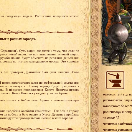
на следующей неделе. Расписание поединков можно
пыт в разных городах.
 Соратники". Суть акции сводится к тому, что если по
уется новый игрок, то при выполнении условий акции,
ружбы можно будет обменять на реальные деньги или
х сотках по итогам календарного месяца. Это хорошая
я без проверки Драконами. Сам факт наличия Очков
й игрок зарегистрировался по реферальной ссылке или
тинового аккаунта. Новому игроку будет предложен к
ры. В процессе прохождения Квеста Новичка игроку
 свитки. Квест Новичка уже доступен на Арене.
основан:
2-й год н
расположен:
ущел
накомиться в библиотеке Арены в соответствующем
население: более 9
она наделены особыми свойствами. Так бои в городе
регистрация:
запр
м за победу в бою опыте, в Утесе Драконов прибавка
замков:
37
екомендуется проводить бои именно в этих городах.
частных владений
частных участков