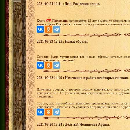
2021-09-24 12:11 : День Рождения клана.
Клану
Пивоманы
исполняется 13 лет с момента официально
клана с Днем Рождения и желаем клану успехов и процветания на
2021-09-23 12:25 : Новые образы.
Сегодня были установлены все новые образы, которые соот
Поздравляем с установкой!
2021-09-22 14:49 : Изменения в работе некоторых свитков.
Изменены уровни, с которых можно использовать некоторые 
использовать с 15 уровня игрока, свиток нападения в оружии
изменились.
Так же, как мы сообщали некоторое время назад, изменились 
использовать, начиная с 25 уровня без ограничений или с 15 уро
2021-09-20 13:24 : Десятый Чемпионат Арены.