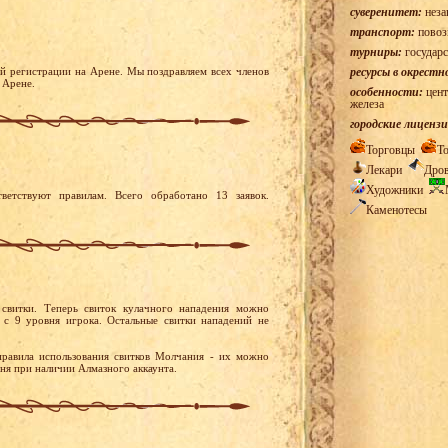
суверенитет:
неза
транспорт:
повоз
турниры:
государс
й регистрации на Арене. Мы поздравляем всех членов
ресурсы в окрестн
 Арене.
особенности:
цент
железа
городские лицензи
Торговцы
Т
Лекари
Дро
Художники
ветствуют правилам. Всего обработано 13 заявок.
Каменотесы
свитки. Теперь свиток кулачного нападения можно
 с 9 уровня игрока. Остальные свитки нападений не
правила использования свитков Молчания - их можно
вня при наличии Алмазного аккаунта.