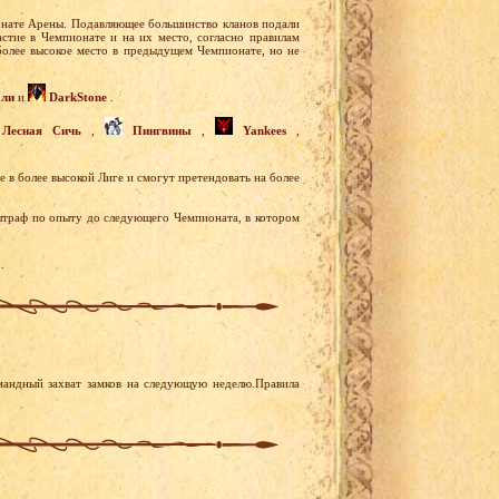
ионате Арены. Подавляющее большинство кланов подали
астие в Чемпионате и на их место, согласно правилам
 более высокое место в предыдущем Чемпионате, но не
али
и
DarkStone
.
Лесная Сичь
,
Пингвины
,
Yankees
,
 в более высокой Лиге и смогут претендовать на более
 штраф по опыту до следующего Чемпионата, в котором
.
мандный захват замков на следующую неделю.Правила