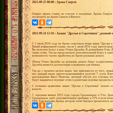
2021-09-25 08:00 : Арена Смерти
Открыт прием ставок на участие в поединках Арены Смерти 
посмотреть на Арене Смерти в Ковчеге.
2021-09-24 12:16 : Акция "Друзья и Соратники", разный о
С 1 июля 2016 года на Арене стартовала новая акция "Друзья и
Вашей реферальной ссылке, после 1 июля 2016 года зарегистрир
Вы получите бонус в виде Очков Дружбы. В дальнейшем Очки Д
синие сотки. Так же предусмотрен дополнительный бонус в сини
возможность честно заработать на Арене реальные деньги.
Обмен Очков Дружбы на реальные деньги будет осуществлятьс
Дружбы является достаточным основанием для обмена.
Так же с момента начала акции, вне зависимости от того, новы
нет, каждый вновь зарегистрировавшийся получит 7 суток Пла
прохождению Квест Новичка, который обучит его основам иг
будут выдаваться игровые сотки и различные игровые предметы и
С полными правилами акции "Друзья и Соратники" можно оз
разделе.
С середины января 2015 года города Среднеморье и Утес Драк
Среднеморье дают дополнительную прибавку в 25% в получаемо
10%. Тем жителям Арены, которые хотят быстрее прокачаться, р