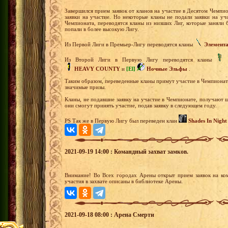
Завершился прием заявок от кланов на участие в Десятом Чемп
заявки на участие. Но некоторые кланы не подали заявки на уч
Чемпионата, переводятся кланы из низших Лиг, которые заняли
попали в более высокую Лигу.
Из Первой Лиги в Премьер-Лигу переводятся кланы
Элемент
Из Второй Лиги в Первую Лигу переводятся кланы
HEAVY COUNTY
и
[El]
Ночные Эльфы
.
Таким образом, переведенные кланы примут участие в Чемпионате
значимые призы.
Кланы, не подавшие заявку на участие в Чемпионате, получают
они смогут принять участие, подав заявку в следующем году.
PS Так же в Первую Лигу был переведен клан
Shades In Night
2021-09-19 14:00 : Командный захват замков.
Внимание! Во Всех городах Арены открыт прием заявок на ко
участия в захвате описаны в библиотеке Арены.
2021-09-18 08:00 : Арена Смерти