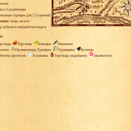
висим
ки в Среднеморье
твенные турниры для 2-5 уровней
остях:
медь, железо
р добычи и переработки меди и
и:
орговцы
Торговцы
Банкиры
Наемники
восеки
Организаторы Турниров
Огранщики
Кузнецы
Мастер прогнозов
Алхимики
Торговцы снадобьями
Заклинатели