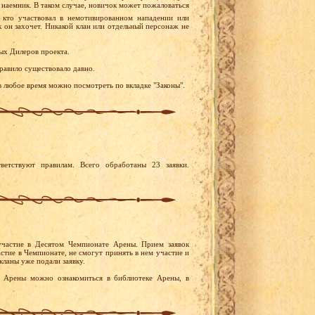
о наемник. В таком случае, новичок может пожаловаться
, кто участвовал в немотивированном нападении или
к он захочет. Никакой клан или отдельный персонаж не
ых Дилеров проекта.
правило существовало давно.
 в любое время можно посмотреть по вкладке "Законы".
ветствуют правилам. Всего обработаны 23 заявки.
участие в Десятом Чемпионате Арены. Прием заявок
астие в Чемпионате, не смогут принять в нем участие и
ланы уже подали заявку.
 Арены можно ознакомиться в библиотеке Арены, в