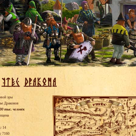
овой эры
ье Драконов
00 тыс. человек
ещена
:
14
:
7160