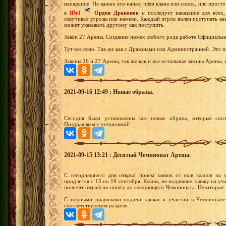
нападение. Не важно кто напал, член клана или союза, или прост
в
[Dr]
Орден Драконов
и последует наказание для всех
озвучивал угрозы или намеки. Каждый игрок волен поступать ка
может указывать другому как поступить.
Закон 27 Арены. Создание помех любого рода работе Официальн
Тут все ясно. Так же как с Драконами или Администрацией. Это 
Законы 26 и 27 Арены, так же как и все остальные законы Арены,
2021-09-16 12:49 : Новые образы.
Сегодня были установлены все новые образы, которые соот
Поздравляем с установкой!
2021-09-15 13:21 : Десятый Чемпионат Арены.
С сегодняшнего дня открыт прием заявок от глав кланов на 
продлится с 15 по 19 сентября. Кланы, не подавшие заявку на уч
получат штраф по опыту до следующего Чемпионата. Некоторые к
С полными правилами подачи заявки и участии в Чемпионате
соответствующем разделе.