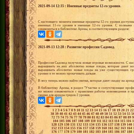
2021-09-14 12:35 : Именные предметы 12-го уровня.
С настоящего момента именные предметы 12-го уровня доступны
именных 11-го уровня в именные 12-го уровня. С полными
ознакомиться в библиотеке Арены, в соответствующем разделе.
2021-09-13 12:28 : Развитие профессии Садовод.
Профессия Садовод получила новые игровые возможности. С нас
выращивать на них абсолютно новые плоды, которые дают но
выращивать абсолютно новые плоды на уже существующих гря
уровни и ее можно прокачивать дальше.
В лесу теперь можно найти свитки, которые дают скидку на аренд
В библиотеку Арены, в раздел "Участки и сопутствующие проф
же можно ознакомиться с правилами работы нововведения и пр
скидки для аренды грядок 2 уровня.
1
2
3
4
5
6
7
8
9
10
11
12
13
14
15
16
17
18
19
20
21
2
38
39
40
41
42
43
44
45
46
47
48
49
50
51
52
53
54
55
5
72
73
74
75
76
77
78
79
80
81
82
83
84
85
86
87
88
89
104
105
106
107
108
109
110
111
112
113
114
115
116
128
129
130
131
132
133
134
135
136
137
138
139
140
152
153
154
155
156
157
158
159
160
161
162
163
164
176
177
178
179
180
181
182
183
184
185
186
187
188