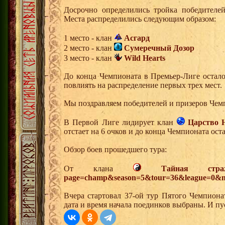
Досрочно определились тройка победителе
Места распределились следующим образом:
1 место - клан
Асгард
2 место - клан
Сумеречный Дозор
3 место - клан
Wild Hearts
До конца Чемпионата в Премьер-Лиге осталос
повлиять на распределение первых трех мест.
Мы поздравляем победителей и призеров Чем
В Первой Лиге лидирует клан
Царство 
отстает на 6 очков и до конца Чемпионата оста
Обзор боев прошедшего тура:
От клана
Тайная стра
page=champ&season=5&tour=36&league=0&m
Вчера стартовал 37-ой тур Пятого Чемпион
дата и время начала поединков выбраны. И п