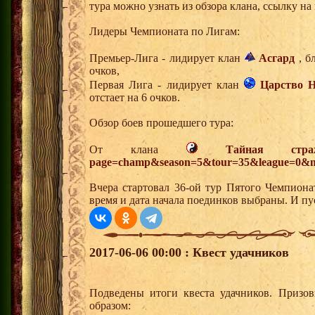
тура можно узнать из обзора клана, ссылку н
Лидеры Чемпионата по Лигам:
Премьер-Лига - лидирует клан
Асгард
, б
очков,
Первая Лига - лидирует клан
Царство Н
отстает на 6 очков.
Обзор боев прошедшего тура:
От клана
Тайная стра
page=champ&season=5&tour=35&league=0&m
Вчера стартовал 36-ой тур Пятого Чемпион
время и дата начала поединков выбраны. И п
2017-06-06 00:00 : Квест удачников
Подведены итоги квеста удачников. Призо
образом: