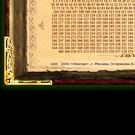
1
2
3
4
5
6
7
8
9
10
11
12
13
14
15
16
17
18
19
20
21
2
38
39
40
41
42
43
44
45
46
47
48
49
50
51
52
53
54
55
5
72
73
74
75
76
77
78
79
80
81
82
83
84
85
86
87
88
89
104
105
106
107
108
109
110
111
112
113
114
115
116
128
129
130
131
132
133
134
135
136
137
138
139
140
152
153
154
155
156
157
158
159
160
161
162
163
164
176
177
178
179
180
181
182
183
184
185
186
187
188
200
201
202
203
204
205
206
207
208
209
210
211
212
224
225
226
227
228
229
230
231
232
233
234
235
236
248
249
250
251
252
253
254
255
256
257
258
259
260
272
273
274
275
276
277
278
279
280
281
282
283
284
296
297
298
299
300
301
302
303
304
305
306
307
308
320
321
322
323
324
325
326
327
328
329
330
331
332
344
345
346
347
348
349
350
351
352
353
354
355
356
368
369
370
371
372
373
374
375
376
377
378
379