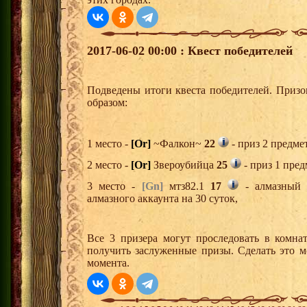
2017-06-02 00:00 : Квест победителей
Подведены итоги квеста победителей. Приз
образом:
1 место -
[Or]
~Фалкон~
22
- приз 2 предме
2 место -
[Or]
Звероубийца
25
- приз 1 пред
3 место -
[Gn]
мтз82.1
17
- алмазный 
алмазного аккаунта на 30 суток,
Все 3 призера могут проследовать в комна
получить заслуженные призы. Сделать это м
момента.