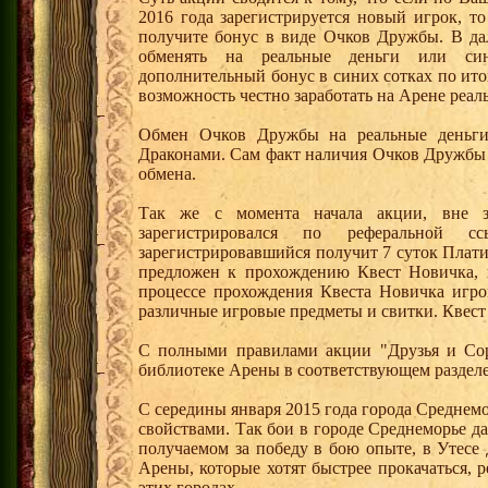
2016 года зарегистрируется новый игрок, 
получите бонус в виде Очков Дружбы. В д
обменять на реальные деньги или си
дополнительный бонус в синих сотках по ито
возможность честно заработать на Арене реал
Обмен Очков Дружбы на реальные деньги 
Драконами. Сам факт наличия Очков Дружбы 
обмена.
Так же с момента начала акции, вне з
зарегистрировался по реферальной 
зарегистрировавшийся получит 7 суток Плати
предложен к прохождению Квест Новичка, 
процессе прохождения Квеста Новичка игро
различные игровые предметы и свитки. Квест
С полными правилами акции "Друзья и Сор
библиотеке Арены в соответствующем разделе
С середины января 2015 года города Среднем
свойствами. Так бои в городе Среднеморье 
получаемом за победу в бою опыте, в Утесе
Арены, которые хотят быстрее прокачаться, 
этих городах.