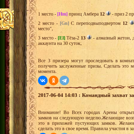
1 место -
[Hm]
принц Амбера
12
- приз 2 п
2 место -
[Gn]
С переподвыподвертом
12
место",
3 место -
[El]
Тёза-2
13
- алмазный жетон, 
аккаунта на 30 суток,
Все 3 призера могут проследовать в комна
получить заслуженные призы. Сделать это м
момента.
2017-06-04 14:03 : Командный захват з
Внимание! Во Всех городах Арены открыт
замков на следующую неделю.Желающие возгла
это в прихожей пустующих замков. Желающ
сделать это в свое время. Правила участия в 