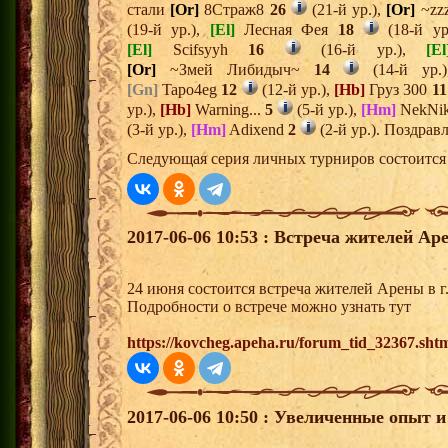
стали
[Or]
8Страж8
26
(21-й ур.),
[Or]
~zz
(19-й ур.),
[El]
Лесная Фея
18
(18-й ур
[El]
Scifsyyh
16
(16-й ур.),
[El
[Or]
~Змей Либидыч~
14
(14-й ур.
[Gn]
Tapo4eg
12
(12-й ур.),
[Hb]
Груз 300
11
ур.),
[Hb]
Warning...
5
(5-й ур.),
[Hm]
NekNi
(3-й ур.),
[Hm]
Adixend
2
(2-й ур.). Поздрав
Следующая серия личных турниров состоится 
2017-06-06 10:53 : Встреча жителей Ар
24 июня состоится встреча жителей Арены в 
Подробности о встрече можно узнать тут
https://kovcheg.apeha.ru/forum_tid_32367.sht
2017-06-06 10:50 : Увеличенные опыт 