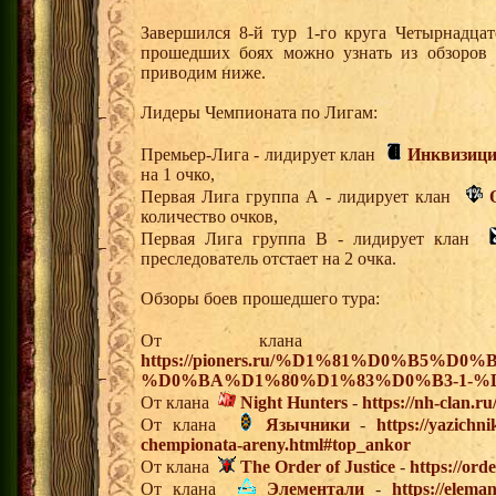
Завершился 8-й тур 1-го круга Четырнадца
прошедших боях можно узнать из обзоров 
приводим ниже.
Лидеры Чемпионата по Лигам:
Премьер-Лига - лидирует клан
Инквизиц
на 1 очко,
Первая Лига группа А - лидирует клан
количество очков,
Первая Лига группа В - лидирует клан
преследователь отстает на 2 очка.
Обзоры боев прошедшего тура:
От клан
https://pioners.ru/%D1%81%D0%B5%D0
%D0%BA%D1%80%D1%83%D0%B3-1-%D
От клана
Night Hunters
-
https://nh-clan.ru
От клана
Язычники
-
https://yazichn
chempionata-areny.html#top_ankor
От клана
The Order of Justice
-
https://ord
От клана
Элементали
-
https://elema