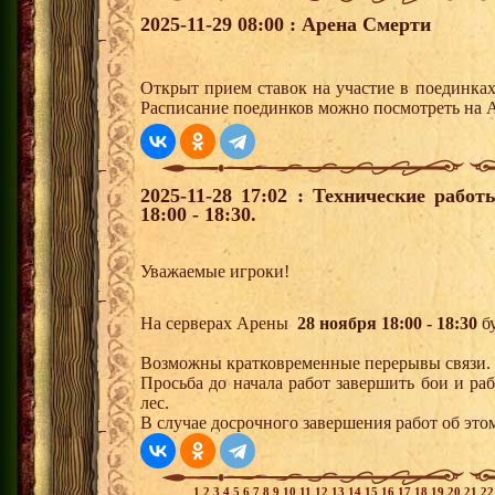
2025-11-29 08:00 : Арена Смерти
Открыт прием ставок на участие в поединка
Расписание поединков можно посмотреть на А
2025-11-28 17:02 : Технические рабо
18:00 - 18:30.
Уважаемые игроки!
На серверах Арены
28
ноября 18:00 - 18:30
бу
Возможны кратковременные перерывы связи.
Просьба до начала работ завершить бои и р
лес.
В случае досрочного завершения работ об этом
1
2
3
4
5
6
7
8
9
10
11
12
13
14
15
16
17
18
19
20
21
2