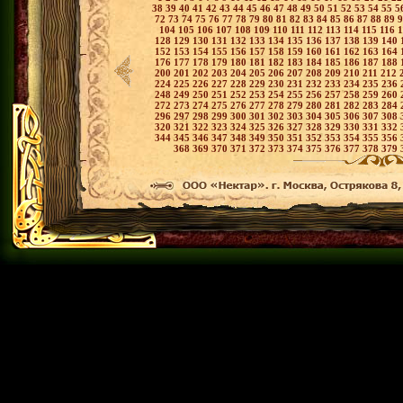
38
39
40
41
42
43
44
45
46
47
48
49
50
51
52
53
54
55
5
72
73
74
75
76
77
78
79
80
81
82
83
84
85
86
87
88
89
104
105
106
107
108
109
110
111
112
113
114
115
116
128
129
130
131
132
133
134
135
136
137
138
139
140
152
153
154
155
156
157
158
159
160
161
162
163
164
176
177
178
179
180
181
182
183
184
185
186
187
188
200
201
202
203
204
205
206
207
208
209
210
211
212
224
225
226
227
228
229
230
231
232
233
234
235
236
248
249
250
251
252
253
254
255
256
257
258
259
260
272
273
274
275
276
277
278
279
280
281
282
283
284
296
297
298
299
300
301
302
303
304
305
306
307
308
320
321
322
323
324
325
326
327
328
329
330
331
332
344
345
346
347
348
349
350
351
352
353
354
355
356
368
369
370
371
372
373
374
375
376
377
378
379