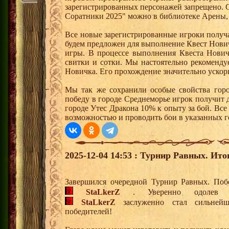
зарегистрированных персонажей запрещено. 
Соратники 2025" можно в библиотеке Арены, 
Все новые зарегистрированные игроки получ
будем предложен для выполнение Квест Нович
игры. В процессе выполнения Квеста Нович
свитки и сотки. Мы настоятельно рекоменд
Новичка. Его прохождение значительно ускори
Мы так же сохранили особые свойства горо
победу в городе Среднеморье игрок получит 
городе Утес Дракона 10% к опыту за бой. Вс
возможностью и проводить бои в указанных г
2025-12-04 14:53 : Турнир Равных. Ито
Завершился очередной Турнир Равных. Поб
StaLkerZ
. Уверенно одолев в
StaLkerZ
заслуженно стал сильней
победителей!