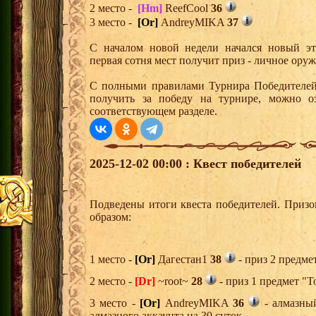
2 место -
[Hm]
ReefCool
36
3 место -
[Or]
AndreyMIKA
37
С началом новой недели начался новый эта
первая сотня мест получит приз - личное ору
С полными правилами Турнира Победителей,
получить за победу на турнире, можно о
соответствующем разделе.
2025-12-02 00:00 : Квест победителей
Подведены итоги квеста победителей. Приз
образом:
1 место -
[Or]
Дагестан1
38
- приз 2 предме
2 место -
[Dr]
~root~
28
- приз 1 предмет "Т
3 место -
[Or]
AndreyMIKA
36
- алмазны
алмазного аккаунта на 30 суток,