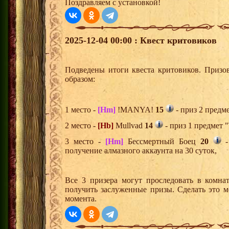
Поздравляем с установкой!
2025-12-04 00:00 : Квест критовиков
Подведены итоги квеста критовиков. Призо
образом:
1 место -
[Hm]
!MANYA!
15
- приз 2 предм
2 место -
[Hb]
Mullvad
14
- приз 1 предмет 
3 место -
[Hm]
Бессмертный Боец
20
-
получение алмазного аккаунта на 30 суток,
Все 3 призера могут проследовать в комна
получить заслуженные призы. Сделать это м
момента.