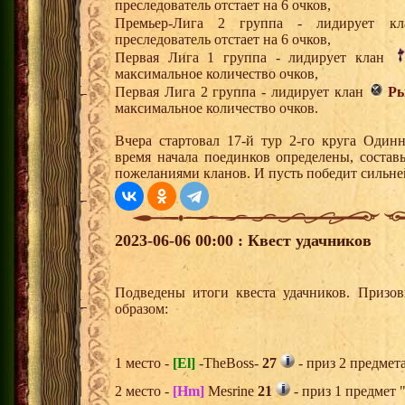
преследователь отстает на 6 очков,
Премьер-Лига 2 группа - лидирует 
преследователь отстает на 6 очков,
Первая Лига 1 группа - лидирует клан
максимальное количество очков,
Первая Лига 2 группа - лидирует клан
Ры
максимальное количество очков.
Вчера стартовал 17-й тур 2-го круга Один
время начала поединков определены, состав
пожеланиями кланов. И пусть победит сильн
2023-06-06 00:00 : Квест удачников
Подведены итоги квеста удачников. Призо
образом:
1 место -
[El]
-TheBoss-
27
- приз 2 предмет
2 место -
[Hm]
Mesrine
21
- приз 1 предмет 