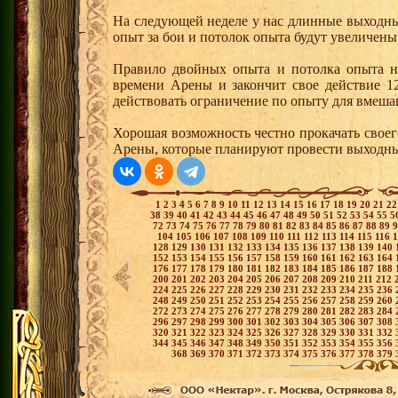
На следующей неделе у нас длинные выходны
опыт за бои и потолок опыта будут увеличены 
Правило двойных опыта и потолка опыта на
времени Арены и закончит свое действие 12
действовать ограничение по опыту для вмеша
Хорошая возможность честно прокачать своег
Арены, которые планируют провести выходны
1
2
3
4
5
6
7
8
9
10
11
12
13
14
15
16
17
18
19
20
21
2
38
39
40
41
42
43
44
45
46
47
48
49
50
51
52
53
54
55
5
72
73
74
75
76
77
78
79
80
81
82
83
84
85
86
87
88
89
104
105
106
107
108
109
110
111
112
113
114
115
116
128
129
130
131
132
133
134
135
136
137
138
139
140
152
153
154
155
156
157
158
159
160
161
162
163
164
176
177
178
179
180
181
182
183
184
185
186
187
188
200
201
202
203
204
205
206
207
208
209
210
211
212
224
225
226
227
228
229
230
231
232
233
234
235
236
248
249
250
251
252
253
254
255
256
257
258
259
260
272
273
274
275
276
277
278
279
280
281
282
283
284
296
297
298
299
300
301
302
303
304
305
306
307
308
320
321
322
323
324
325
326
327
328
329
330
331
332
344
345
346
347
348
349
350
351
352
353
354
355
356
368
369
370
371
372
373
374
375
376
377
378
379