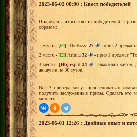
2023-06-02 00:00 : Квест победителей
Подведены итоги квеста победителей. Приз
образом:
1 место -
[El]
-TheBoss-
27
- приз 2 предмет
2 место -
[El]
Arimla
32
- приз 1 предмет "Т
3 место -
[Hb]
esprit
24
- алмазный жетон, 
аккаунта на 30 суток,
Все 3 призера могут проследовать в комна
получить заслуженные призы. Сделать это м
момента.
2023-06-01 12:26 : Двойные опыт и пот