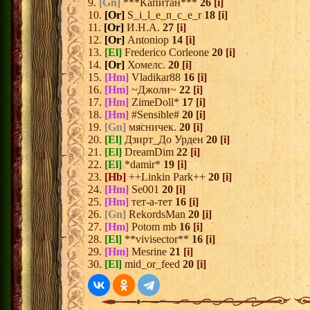
9.
[Gn]
***Капитан***
26
[i]
10.
[Or]
S_i_l_e_n_c_e_r
18
[i]
11.
[Or]
И.Н.А.
27
[i]
12.
[Or]
Antoniop
14
[i]
13.
[El]
Frederico Corleone
20
[i]
14.
[Or]
Хомелс.
20
[i]
15.
[Hm]
Vladikar88
16
[i]
16.
[Hm]
~Джоли~
22
[i]
17.
[Hm]
ZimeDoll*
17
[i]
18.
[Hm]
#Sensible#
20
[i]
19.
[Gn]
мясничек.
20
[i]
20.
[El]
Дзирт_До Урден
20
[i]
21.
[El]
DreamDim
22
[i]
22.
[El]
*damir*
19
[i]
23.
[Hb]
++Linkin Park++
20
[i]
24.
[Hm]
Se001
20
[i]
25.
[Hm]
тет-а-тет
16
[i]
26.
[Gn]
RekordsMan
20
[i]
27.
[Hm]
Potom mb
16
[i]
28.
[El]
**vivisector**
16
[i]
29.
[Hm]
Mesrine
21
[i]
30.
[El]
mid_or_feed
20
[i]