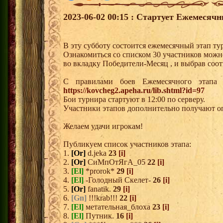
2023-06-02 00:15 : Стартует Ежемесяч
В эту субботу состоится ежемесячный этап ту
Ознакомиться со списком 30 участников можн
во вкладку Победители-Месяц , и выбрав соо
С правилами боев Ежемесячного этапа 
https://kovcheg2.apeha.ru/lib.shtml?id=97
Бои турнира стартуют в 12:00 по серверу.
Участники этапов дополнительно получают о
Желаем удачи игрокам!
Публикуем список участников этапа:
1.
[Or]
d.jeka
23
[i]
2.
[Or]
СиМпОтЯгА_05
22
[i]
3.
[El]
*prorok*
29
[i]
4.
[El]
-Голодный Скелет-
26
[i]
5.
[Or]
fanatik.
29
[i]
6.
[Gn]
!!!krab!!!
22
[i]
7.
[El]
метательная_блоха
23
[i]
8.
[El]
Путник.
16
[i]