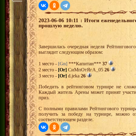
2023-06-06 10:11 : Итоги еженедельно
прошлую неделю.
Завершилась очередная неделя Рейтингового
выглядит следующим образом:
1 место -
[Gn]
***Капитан***
37
2 место -
[Or]
СиМпОтЯгА_05
26
3 место -
[Or]
d.jeka
26
Победить в рейтинговом турнире не сложн
Каждый житель Арены может принят участи
приз.
С полными правилами Рейтингового турнира
получить за победу на турнире, можно о
соответствующем разделе.