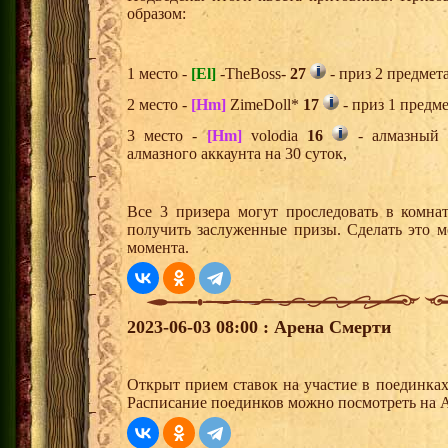
образом:
1 место -
[El]
-TheBoss-
27
- приз 2 предмет
2 место -
[Hm]
ZimeDoll*
17
- приз 1 предме
3 место -
[Hm]
volodia
16
- алмазный 
алмазного аккаунта на 30 суток,
Все 3 призера могут проследовать в комна
получить заслуженные призы. Сделать это м
момента.
2023-06-03 08:00 : Арена Смерти
Открыт прием ставок на участие в поединка
Расписание поединков можно посмотреть на А