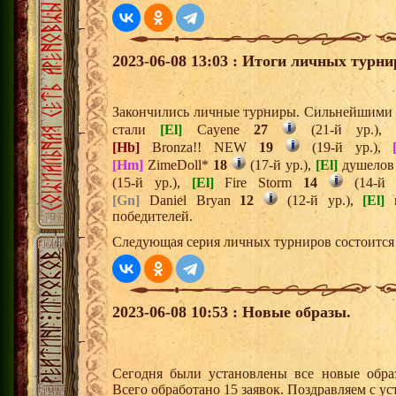
2023-06-08 13:03 : Итоги личных турни
Закончились личные турниры. Сильнейшими и
стали
[El]
Cayene
27
(21-й ур.)
[Hb]
Bronza!! NEW
19
(19-й ур.),
[Hm]
ZimeDoll*
18
(17-й ур.),
[El]
душело
(15-й ур.),
[El]
Fire Storm
14
(14-й 
[Gn]
Daniel Bryan
12
(12-й ур.),
[El]
r
победителей.
Следующая серия личных турниров состоится 
2023-06-08 10:53 : Новые образы.
Сегодня были установлены все новые образ
Всего обработано 15 заявок. Поздравляем с ус