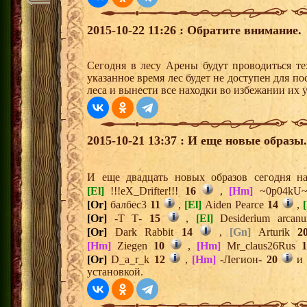
2015-10-22 11:26 : Обратите внимание.
Сегодня в лесу Арены будут проводиться те
указанное время лес будет не доступен для п
леса и вынести все находки во избежании их у
2015-10-21 13:37 : И еще новые образы.
И еще двадцать новых образов сегодня 
[El]
!!!eX_Drifter!!!
16
,
[Hm]
~0p04kU
[Or]
балбес3
11
,
[El]
Aiden Pearce
14
,
[
[Or]
-Т Т-
15
,
[El]
Desiderium arca
[Or]
Dark Rabbit
14
,
[Gn]
Arturik
2
[Hm]
Ziegen
10
,
[Hm]
Mr_claus26Rus
1
[Or]
D_a_r_k
12
,
[Hm]
-Легион-
20
установкой.