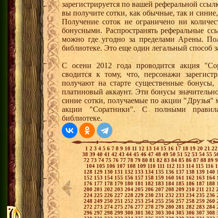
зарегистрируется по вашей реферальной ссылк
вы получите сотки, как обычные, так и синие,
Получение соток не ограничено ни количес
бонусными. Распространять реферальные сс
можно где угодно за пределами Арены. По
библиотеке. Это еще один легальный способ з
С осени 2012 года проводится акция "Со
сводится к тому, что, персонажи зарегист
получают на старте существенные бонусы, 
платиновый аккаунт. Эти бонусы значительно
синие сотки, получаемые по акции "Друзья"
акции "Соратники". С полными правил
библиотеке.
1
2
3
4
5
6
7
8
9
10
11
12
13
14
15
16
17
18
19
20
21
2
38
39
40
41
42
43
44
45
46
47
48
49
50
51
52
53
54
55
5
72
73
74
75
76
77
78
79
80
81
82
83
84
85
86
87
88
89
104
105
106
107
108
109
110
111
112
113
114
115
116
128
129
130
131
132
133
134
135
136
137
138
139
140
152
153
154
155
156
157
158
159
160
161
162
163
164
176
177
178
179
180
181
182
183
184
185
186
187
188
200
201
202
203
204
205
206
207
208
209
210
211
212
224
225
226
227
228
229
230
231
232
233
234
235
236
248
249
250
251
252
253
254
255
256
257
258
259
260
272
273
274
275
276
277
278
279
280
281
282
283
284
296
297
298
299
300
301
302
303
304
305
306
307
308