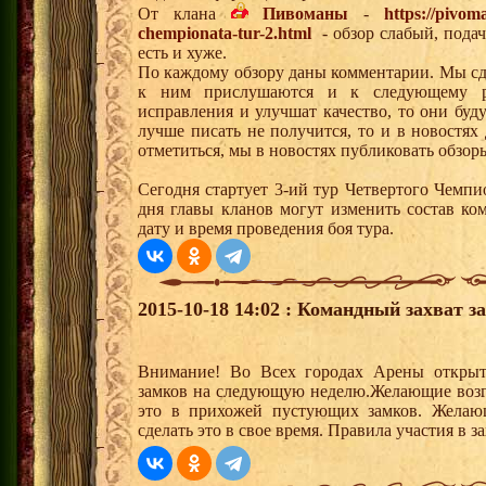
От клана
Пивоманы
-
https://pivo
chempionata-tur-2.html
- обзор слабый, подач
есть и хуже.
По каждому обзору даны комментарии. Мы сде
к ним прислушаются и к следующему р
исправления и улучшат качество, то они буд
лучше писать не получится, то и в новостях 
отметиться, мы в новостях публиковать обзор
Сегодня стартует 3-ий тур Четвертого Чемп
дня главы кланов могут изменить состав к
дату и время проведения боя тура.
2015-10-18 14:02 : Командный захват з
Внимание! Во Всех городах Арены открыт
замков на следующую неделю.Желающие возгла
это в прихожей пустующих замков. Желающ
сделать это в свое время. Правила участия в 