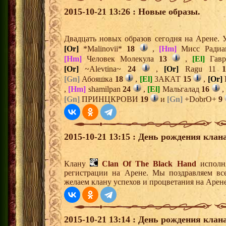
2015-10-21 13:26 : Новые образы.
Двадцать новых образов сегодня на Арене.
[Or]
*Malinovii*
18
,
[Hm]
Мисс Ради
[Hm]
Человек Молекула
13
,
[El]
Гав
[Or]
~Alevtina~
24
,
[Or]
Ragu 11
[Gn]
Абояшка
18
,
[El]
3АКАТ
15
,
[Or]
,
[Hm]
shamilpan
24
,
[El]
Мальгалад
16
[Gn]
ПРИНЦКРОВИ
19
и
[Gn]
+DobrO+
9
2015-10-21 13:15 : День рождения клана
Клану
Clan Of The Black Hand
исполня
регистрации на Арене. Мы поздравляем вс
желаем клану успехов и процветания на Арене
2015-10-21 13:14 : День рождения клана