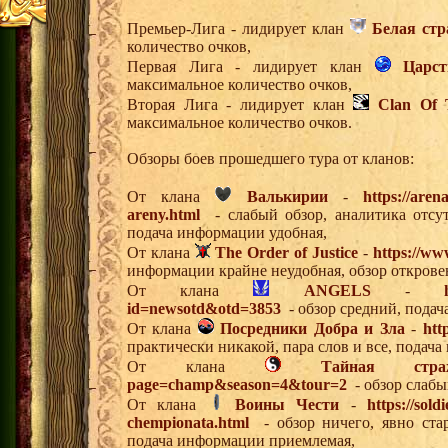
Премьер-Лига - лидирует клан
Белая ст
количество очков,
Первая Лига - лидирует клан
Царст
максимальное количество очков,
Вторая Лига - лидирует клан
Clan Of 
максимальное количество очков.
Обзоры боев прошедшего тура от кланов:
От клана
Валькирии
-
https://aren
areny.html
- слабый обзор, аналитика отсутс
подача информации удобная,
От клана
The Order of Justice
-
https://www
информации крайне неудобная, обзор открове
От клана
ANGELS
-
id=newsotd&otd=3853
- обзор средний, пода
От клана
Посредники Добра и Зла
-
htt
практически никакой, пара слов и все, подач
От клана
Тайная стра
page=champ&season=4&tour=2
- обзор слабы
От клана
Воины Чести
-
https://sold
chempionata.html
- обзор ничего, явно стар
подача информации приемлемая,