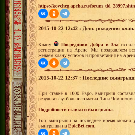
https://kovcheg.apeha.ru/forum_tid_28997.sht
2015-10-22 12:42 : День рождения клана
Клану
Посредники Добра и Зла
исполн
регистрации на Арене. Мы поздравляем вс
желаем клану успехов и процветания на Арене
2015-10-22 12:37 : Последние выигрыш
При ставке в 1000 Евро, выигрыш составил
результат футбольного матча Лиги Чемпионо
Подробности ставки и выигрыша
.
Топ выигрыши за последнее время можно у
выигрыши на
EpicBet.com
.