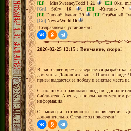
[El]
! MissSweeneyTodd !
21
,
[El]
Oksi_mi
[Gn]
St0ry
16
,
[El]
-Китана-
7
[El]
DamonSalvatore
29
,
[El]
Стрёмный_Э
[Gn]
NewwWorld
16
Поздравляем с установкой!
2026-02-25 12:15 : Внимание, скоро!
В настоящее время завершается разработка 
доступны Дополнительные Призы в виде Ч
призы выдаются за победу и занятые места на
С полными правилами выдачи дополнител
библиотеке Арены, в новом одноименном раз
информация.
О момента готовности нововведения Д
дополнительно. Следите за новостями!