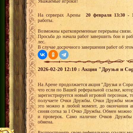
Уважаемые игроки!
На серверах Арены
20 февраля 13:30 - 
работы.
Возможны кратковременные перерывы связи.
Просьба до начала работ завершить бои и р
лес.
В случае досрочного завершения работ об этом
2026-02-20 12:10 : Акция "Друзья и Со
На Арене продолжается акция "Друзья и Сора
что если по Вашей реферальной ссылке, кот
зарегистрируется новый игровой персонаж, 
получаете Очки Дружбы. Очки Дружбы можн
это можно в любой момент, до окончания а
синяя сотка за 1 Очко Дружбы. Обмен можно
и проверок. Само наличие Очков Дружбы 
обмена.
Распространять свою реферальную ссылку мо