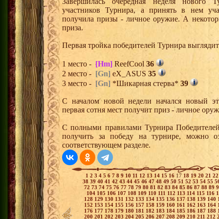
Завершилась очередная неделя нового Т
участников Турнира, а принять в нем уч
получила призы - личное оружие. А некото
приза.
Первая тройка победителей Турнира выгляди
1 место -
[Hm]
ReefCool
36
2 место -
[Gn]
eX_ASUS
35
3 место -
[Gn]
*Шикарная стерва*
39
С началом новой недели начался новый эта
первая сотня мест получит приз - личное ору
С полными правилами Турнира Победителей,
получить за победу на турнире, можно о
соответствующем разделе.
1
2
3
4
5
6
7
8
9
10
11
12
13
14
15
16
17
18
19
20
21
2
38
39
40
41
42
43
44
45
46
47
48
49
50
51
52
53
54
55
5
72
73
74
75
76
77
78
79
80
81
82
83
84
85
86
87
88
89
104
105
106
107
108
109
110
111
112
113
114
115
116
128
129
130
131
132
133
134
135
136
137
138
139
140
152
153
154
155
156
157
158
159
160
161
162
163
164
176
177
178
179
180
181
182
183
184
185
186
187
188
200
201
202
203
204
205
206
207
208
209
210
211
212