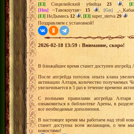
[El]
Сицилийский убийца
23
,
[E
[Hm]
~Тавокнутая~
15
,
[Gn]
_-_Каба
[El]
НеДымись
12
,
[El]
super_sterva
29
Поздравляем с установкой!
2026-02-18 13:59 : Внимание, скоро!
В ближайшее время станет доступен апгрейд 
После апгрейда потолок опыта клана увелич
активации Алтаря, количество получаемых Ч
увеличивается в 5 раз в течение времени акт
С полными правилами апгрейда Алтаря
ознакомиться в библиотеке Арены, в раздел
все необходимые дополнения.
В настоящее время мы работаем над этой но
станет доступна всем желающим, о чем мы
новостями!