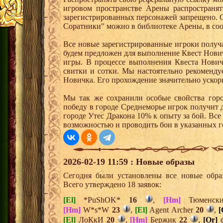
игровом пространстве Арены распространя
зарегистрированных персонажей запрещено. 
Соратники" можно в библиотеке Арены, в соо
Все новые зарегистрированные игроки получ
будем предложен для выполнение Квест Нович
игры. В процессе выполнения Квеста Нович
свитки и сотки. Мы настоятельно рекоменд
Новичка. Его прохождение значительно ускори
Мы так же сохранили особые свойства горо
победу в городе Среднеморье игрок получит 
городе Утес Дракона 10% к опыту за бой. Вс
возможностью и проводить бои в указанных г
2026-02-19 11:59 : Новые образы
Сегодня были установлены все новые образ
Всего утверждено 18 заявок:
[El]
*PuShOK*
16
,
[Hm]
Тюменс
[Hm]
W*s*W
23
,
[El]
Agent Archer
20
,
[
[El]
ЛоКкИ
20
,
[Hm]
Бержик
22
,
[Or]
ф