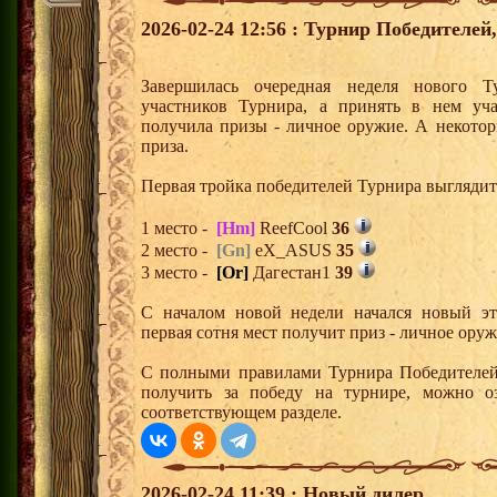
2026-02-24 12:56 : Турнир Победителе
Завершилась очередная неделя нового Т
участников Турнира, а принять в нем уч
получила призы - личное оружие. А некото
приза.
Первая тройка победителей Турнира выгляди
1 место -
[Hm]
ReefCool
36
2 место -
[Gn]
eX_ASUS
35
3 место -
[Or]
Дагестан1
39
С началом новой недели начался новый эта
первая сотня мест получит приз - личное ору
С полными правилами Турнира Победителей,
получить за победу на турнире, можно о
соответствующем разделе.
2026-02-24 11:39 : Новый дилер.