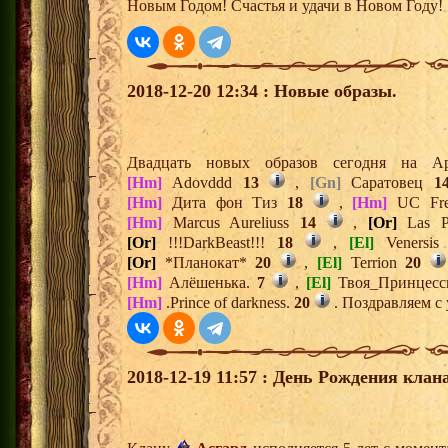
Новым Годом! Счастья и удачи в Новом Году!
2018-12-20 12:34 : Новые образы.
Двадцать новых образов сегодня на 
[Hm]
Adovddd
13
,
[Gn]
Саратовец
1
[Hm]
Дита фон Тиз
18
,
[Hm]
UC Fr
[Hm]
Marcus Aureliuss
14
,
[Or]
Las P
[Or]
!!!DarkBeast!!!
18
,
[El]
Venersi
[Or]
*Планокат*
20
,
[El]
Terrion
20
[Hm]
Алёшенька.
7
,
[El]
Твоя_Принцес
[Hm]
.Prince of darkness.
20
. Поздравляем с
2018-12-19 11:57 : День Рождения клана