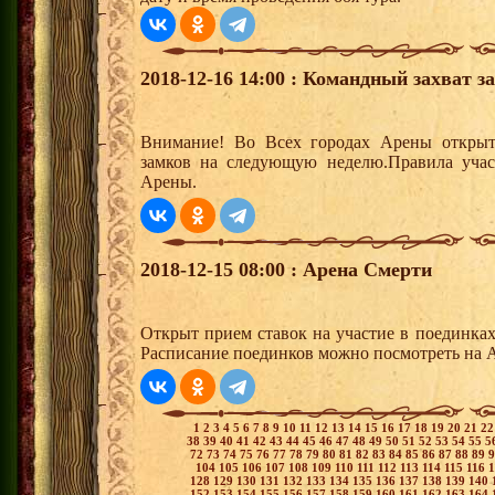
2018-12-16 14:00 : Командный захват з
Внимание! Во Всех городах Арены открыт
замков на следующую неделю.Правила учас
Арены.
2018-12-15 08:00 : Арена Смерти
Открыт прием ставок на участие в поединка
Расписание поединков можно посмотреть на А
1
2
3
4
5
6
7
8
9
10
11
12
13
14
15
16
17
18
19
20
21
2
38
39
40
41
42
43
44
45
46
47
48
49
50
51
52
53
54
55
5
72
73
74
75
76
77
78
79
80
81
82
83
84
85
86
87
88
89
104
105
106
107
108
109
110
111
112
113
114
115
116
128
129
130
131
132
133
134
135
136
137
138
139
140
152
153
154
155
156
157
158
159
160
161
162
163
164