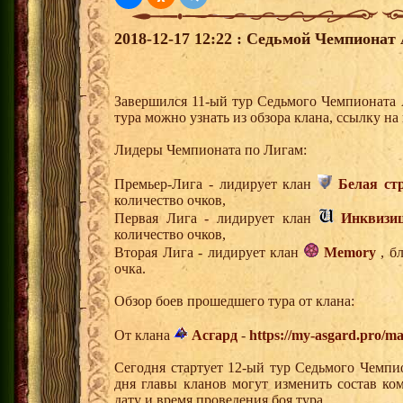
2018-12-17 12:22 : Седьмой Чемпионат 
Завершился 11-ый тур Седьмого Чемпионата
тура можно узнать из обзора клана, ссылку н
Лидеры Чемпионата по Лигам:
Премьер-Лига - лидирует клан
Белая ст
количество очков,
Первая Лига - лидирует клан
Инквизи
количество очков,
Вторая Лига - лидирует клан
Memory
, б
очка.
Обзор боев прошедшего тура от клана:
От клана
Асгард
-
https://my-asgard.pro/m
Сегодня стартует 12-ый тур Седьмого Чемпи
дня главы кланов могут изменить состав к
дату и время проведения боя тура.