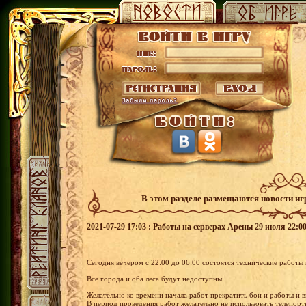
В этом разделе размещаются новости и
2021-07-29 17:03 : Работы на серверах Арены 29 июля 22:00
Сегодня вечером с 22:00 до 06:00 состоятся технические работы
Все города и оба леса будут недоступны.
Желательно ко времени начала работ прекратить бои и работы и в
В период проведения работ желательно не использовать телепор