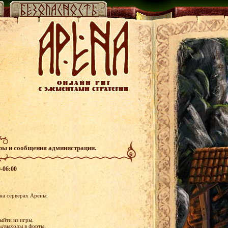
гры и сообщения администрации.
-06:00
 на серверах Арены.
ыйти из игры.
ты/выходы в форты.