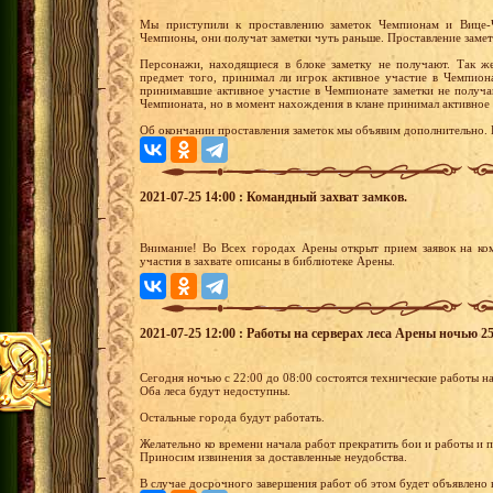
Мы приступили к проставлению заметок Чемпионам и Вице-
Чемпионы, они получат заметки чуть раньше. Проставление замет
Персонажи, находящиеся в блоке заметку не получают. Так же
предмет того, принимал ли игрок активное участие в Чемпиона
принимавшие активное участие в Чемпионате заметки не получа
Чемпионата, но в момент нахождения в клане принимал активное 
Об окончании проставления заметок мы объявим дополнительно.
2021-07-25 14:00 : Командный захват замков.
Внимание! Во Всех городах Арены открыт прием заявок на ко
участия в захвате описаны в библиотеке Арены.
2021-07-25 12:00 : Работы на серверах леса Арены ночью 2
Сегодня ночью с 22:00 до 08:00 состоятся технические работы на
Оба леса будут недоступны.
Остальные города будут работать.
Желательно ко времени начала работ прекратить бои и работы и п
Приносим извинения за доставленные неудобства.
В случае досрочного завершения работ об этом будет объявлено в