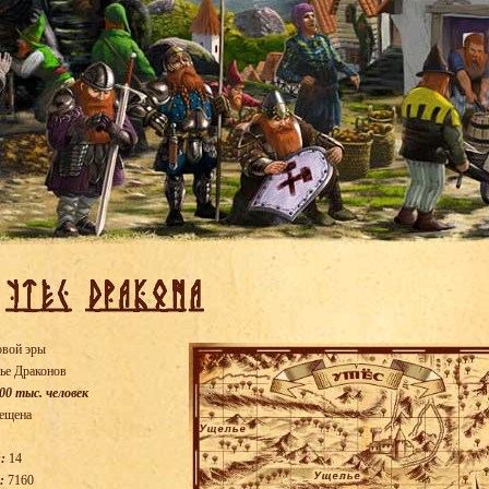
овой эры
ье Драконов
00 тыс. человек
ещена
:
14
:
7160