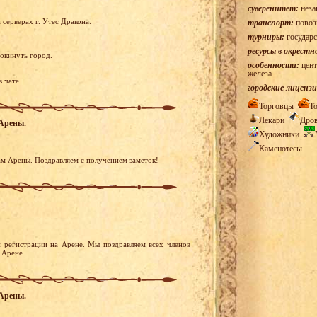
суверенитет:
неза
 серверах г. Утес Дракона.
транспорт:
повоз
турниры:
государс
ресурсы в окрестн
покинуть город.
особенности:
цент
железа
 чате.
городские лицензи
Торговцы
Т
Лекари
Дро
 Арены.
Художники
Каменотесы
м Арены. Поздравляем с получением заметок!
 регистрации на Арене. Мы поздравляем всех членов
 Арене.
 Арены.