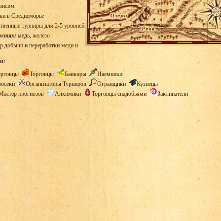
висим
ки в Среднеморье
твенные турниры для 2-5 уровней
остях:
медь, железо
р добычи и переработки меди и
и:
орговцы
Торговцы
Банкиры
Наемники
восеки
Организаторы Турниров
Огранщики
Кузнецы
Мастер прогнозов
Алхимики
Торговцы снадобьями
Заклинатели