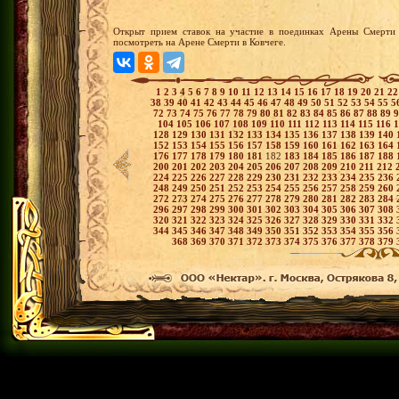
Открыт прием ставок на участие в поединках Арены Смерти 
посмотреть на Арене Смерти в Ковчеге.
1
2
3
4
5
6
7
8
9
10
11
12
13
14
15
16
17
18
19
20
21
2
38
39
40
41
42
43
44
45
46
47
48
49
50
51
52
53
54
55
5
72
73
74
75
76
77
78
79
80
81
82
83
84
85
86
87
88
89
104
105
106
107
108
109
110
111
112
113
114
115
116
128
129
130
131
132
133
134
135
136
137
138
139
140
152
153
154
155
156
157
158
159
160
161
162
163
164
176
177
178
179
180
181
182
183
184
185
186
187
188
200
201
202
203
204
205
206
207
208
209
210
211
212
224
225
226
227
228
229
230
231
232
233
234
235
236
248
249
250
251
252
253
254
255
256
257
258
259
260
272
273
274
275
276
277
278
279
280
281
282
283
284
296
297
298
299
300
301
302
303
304
305
306
307
308
320
321
322
323
324
325
326
327
328
329
330
331
332
344
345
346
347
348
349
350
351
352
353
354
355
356
368
369
370
371
372
373
374
375
376
377
378
379