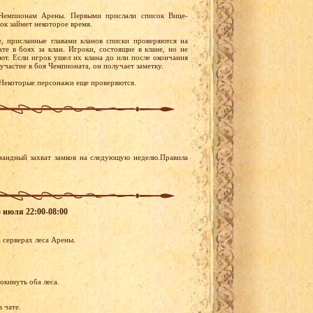
Чемпионам Арены. Первыми прислали список Вице-
ок займет некоторое время.
, присланные главами кланов списки проверяются на
те в боях за клан. Игроки, состоящие в клане, но не
ют. Если игрок ушел их клана до или после окончания
участие в боя Чемпионата, он получает заметку.
 Некоторые персонажи еще проверяются.
мандный захват замков на следующую неделю.Правила
5 июля 22:00-08:00
 серверах леса Арены.
окинуть оба леса.
 чате.