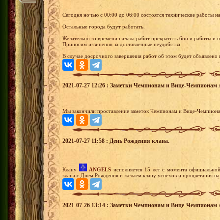
Сегодня ночью с 00:00 до 06:00 состоятся технические работы на
Остальные города будут работать.
Желательно ко времени начала работ прекратить бои и работы и 
Приносим извинения за доставленные неудобства.
В случае досрочного завершения работ об этом будет объявлено в
2021-07-27 12:26 : Заметки Чемпионам и Вице-Чемпионам
Мы закончили проставление заметок Чемпионам и Вице-Чемпиона
2021-07-27 11:58 : День Рождения клана.
Клану
ANGELS
исполняется 15 лет с момента официальной
клана с Днем Рождения и желаем клану успехов и процветания на
2021-07-26 13:14 : Заметки Чемпионам и Вице-Чемпионам