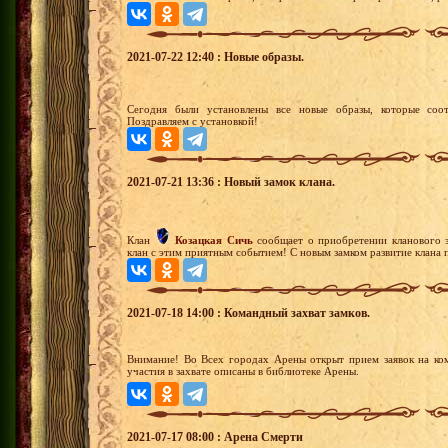
2021-07-22 12:40 : Новые образы.
Сегодня были установлены все новые образы, которые соот
Поздравляем с установкой!
2021-07-21 13:36 : Новый замок клана.
Клан
Козацкая Сичь
сообщает о приобретении кланового 
клан с этим приятным событием! С новым замком развитие клана 
2021-07-18 14:00 : Командный захват замков.
Внимание! Во Всех городах Арены открыт прием заявок на ко
участия в захвате описаны в библиотеке Арены.
2021-07-17 08:00 : Арена Смерти