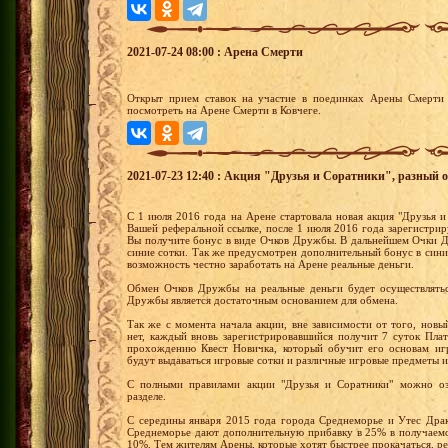
2021-07-24 08:00 : Арена Смерти
Открыт прием ставок на участие в поединках Арены Смерти 
посмотреть на Арене Смерти в Ковчеге.
2021-07-23 12:40 : Акция "Друзья и Соратники", разный о
С 1 июля 2016 года на Арене стартовала новая акция "Друзья и
Вашей реферальной ссылке, после 1 июля 2016 года зарегистрир
Вы получите бонус в виде Очков Дружбы. В дальнейшем Очки Д
синие сотки. Так же предусмотрен дополнительный бонус в сини
возможность честно заработать на Арене реальные деньги.
Обмен Очков Дружбы на реальные деньги будет осуществлятьс
Дружбы является достаточным основанием для обмена.
Так же с момента начала акции, вне зависимости от того, новы
нет, каждый вновь зарегистрировавшийся получит 7 суток Пла
прохождению Квест Новичка, который обучит его основам иг
будут выдаваться игровые сотки и различные игровые предметы и
С полными правилами акции "Друзья и Соратники" можно оз
разделе.
С середины января 2015 года города Среднеморье и Утес Драк
Среднеморье дают дополнительную прибавку в 25% в получаемо
10%. Тем жителям Арены, которые хотят быстрее прокачаться, р