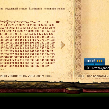
на следующей неделе. Расписание поединков можно
2
23
24
25
26
27
28
29
30
31
32
33
34
35
36
37
6
57
58
59
60
61
62
63
64
65
66
67
68
69
70
71
90
91
92
93
94
95
96
97
98
99
100
101
102
103
117
118
119
120
121
122
123
124
125
126
127
141
142
143
144
145
146
147
148
149
150
151
165
166
167
168
169
170
171
172
173
174
175
189
190
191
192
193
194
195
196
197
198
199
213
214
215
216
217
218
219
220
221
222
223
237
238
239
240
241
242
243
244
245
246
247
261
262
263
264
265
266
267
268
269
270
271
285
286
287
288
289
290
291
292
293
294
295
309
310
311
312
313
314
315
316
317
318
319
333
334
335
336
337
338
339
340
341
342
343
357
358
359
360
361
362
363
364
365
366
367
380
381
382
383
384
385
386
387
388
389