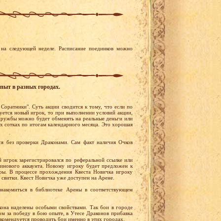
на следующей неделе. Расписание поединков можно
пыт в разных городах.
 Соратники". Суть акции сводится к тому, что если по
уется новый игрок, то при выполнении условий акции,
ружбы можно будет обменять на реальные деньги или
х сотках по итогам календарного месяца. Это хорошая
я без проверки Драконами. Сам факт наличия Очков
й игрок зарегистрировался по реферальной ссылке или
тинового аккаунта. Новому игроку будет предложен к
ры. В процессе прохождения Квеста Новичка игроку
 свитки. Квест Новичка уже доступен на Арене.
накомиться в библиотеке Арены в соответствующем
она наделены особыми свойствами. Так бои в городе
м за победу в бою опыте, в Утесе Драконов прибавка
екомендуется проводить бои именно в этих городах.