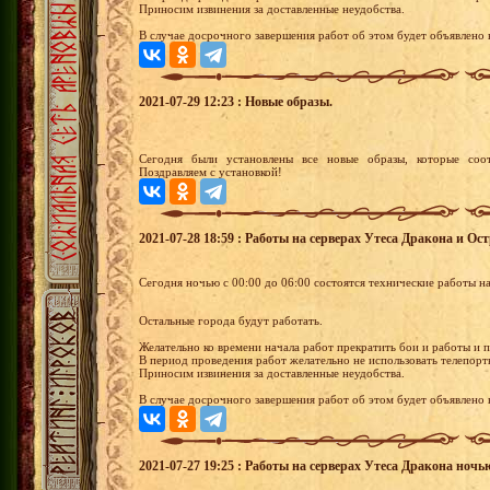
Приносим извинения за доставленные неудобства.
В случае досрочного завершения работ об этом будет объявлено в
2021-07-29 12:23 : Новые образы.
Сегодня были установлены все новые образы, которые соот
Поздравляем с установкой!
2021-07-28 18:59 : Работы на серверах Утеса Дракона и О
Сегодня ночью с 00:00 до 06:00 состоятся технические работы н
Остальные города будут работать.
Желательно ко времени начала работ прекратить бои и работы и 
В период проведения работ желательно не использовать телепорт
Приносим извинения за доставленные неудобства.
В случае досрочного завершения работ об этом будет объявлено в
2021-07-27 19:25 : Работы на серверах Утеса Дракона ночь