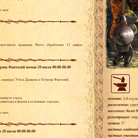
 чате.
ветствуют правилам. Всего обработано 11 заявок.
строва Фантазий ночью 29 июля 00:00-06:00
а серверах Утеса Дракона и Острова Фантазий.
покинуть город.
основан:
2-й год н
ы/выходы в форты в остальных городах.
расположен:
ущел
население: более 9
 чате.
регистрация:
запр
замков:
37
частных владений
ю 28 июля 00:00-06:00
частных участков