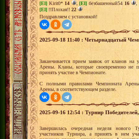
[El]
Kirit0*
14
,
[El]
безбашенный54
16
,
[El]
!!Плохая!!
22
Поздравляем с установкой!
2025-09-18 11:40 : Четырнадцатый Че
Заканчивается прием заявок от кланов на 
Арены. Кланы, которые своевременно не по
принять участие в Чемпионате.
С полными правилами Чемпионата Арены
Арены, в соответствующем разделе.
2025-09-16 12:54 : Турнир Победителе
Завершилась очередная неделя нового Т
участников Турнира, а принять в нем уч