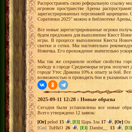
Распространять свою реферальную ссылку мо
игровом пространстве Арены распространя
зарегистрированных персонажей запрещено. 
Соратники 2025" можно в библиотеке Арены, 
Все новые зарегистрированные игроки получ
будем предложен для выполнение Квест Нович
игры. В процессе выполнения Квеста Нович
свитки и сотки. Мы настоятельно рекоменд
Новичка. Его прохождение значительно ускори
Мы так же сохранили особые свойства горо
победу в городе Среднеморье игрок получит 
городе Утес Дракона 10% к опыту за бой. Вс
возможностью и проводить бои в указанных г
2025-09-11 12:28 : Новые образы
Сегодня были установлены все новые образ
Всего утверждено 12 заявок:
[Or]
pelod
15
,
[El]
Царь Зла
17
,
[Or]
On 
[Gn]
TuHkO
26
,
[El]
Dantist__
13
,
[El