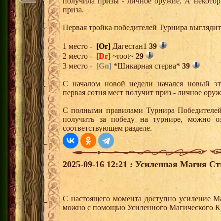
получила призы - личное оружие. А некото
приза.
Первая тройка победителей Турнира выгляди
1 место -
[Or]
Дагестан1
39
2 место -
[Dr]
~root~
29
3 место -
[Gn]
*Шикарная стерва*
39
С началом новой недели начался новый эта
первая сотня мест получит приз - личное ору
С полными правилами Турнира Победителей,
получить за победу на турнире, можно о
соответствующем разделе.
2025-09-16 12:21 : Усиленная Магия Ст
С настоящего момента доступно усиление 
можно с помощью Усиленного Магического К