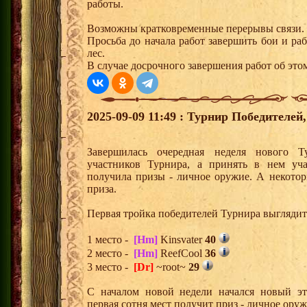
работы.
Возможны кратковременные перерывы связи.
Просьба до начала работ завершить бои и р
лес.
В случае досрочного завершения работ об этом
2025-09-09 11:49 : Турнир Победителе
Завершилась очередная неделя нового Т
участников Турнира, а принять в нем уч
получила призы - личное оружие. А некото
приза.
Первая тройка победителей Турнира выгляди
1 место -
[Hm]
Kinsvater
40
2 место -
[Hm]
ReefCool
36
3 место -
[Dr]
~root~
29
С началом новой недели начался новый эта
первая сотня мест получит приз - личное ору