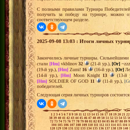
С полными правилами Турнира Победителей,
получить за победу на турнире, можно о
соответствующем разделе.
2025-09-08 13:03 : Итоги личных турни
Закончились личные турниры. Сильнейшими и
стали
[Hm]
vkblinov
32
(21-й ур.),
[Or]
~zz
(19-й ур.),
[Hm]
Zumi!
16
(16-й ур.),
[Or]
Ле
(14-й ур.),
[Hm]
Moon Knight
13
(13-й 
[Hm]
SOLDIER OF GOD
11
(11-й ур.),
[G
победителей.
Следующая серия личных турниров состоится 
1
2
3
4
5
6
7
8
9
10
11
12
13
14
15
16
17
18
19
20
21
2
38
39
40
41
42
43
44
45
46
47
48
49
50
51
52
53
54
55
5
72
73
74
75
76
77
78
79
80
81
82
83
84
85
86
87
88
89
104
105
106
107
108
109
110
111
112
113
114
115
116
128
129
130
131
132
133
134
135
136
137
138
139
140