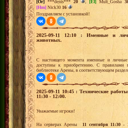
[Or]
***denis***
20
,
[El]
Mult_Gosha
3
[Hm]
Nick30
16
Поздравляем с установкой!
2025-09-11 12:10 : Именные и ли
животных.
С настоящего момента именные и личны
доступны к приобретению. С правилами п
библиотеке Арены, в соответствующем раздел
2025-09-11 10:45 : Технические работ
11:30 - 12:00.
Уважаемые игроки!
На серверах Арены
11 сентября 11:30 - 