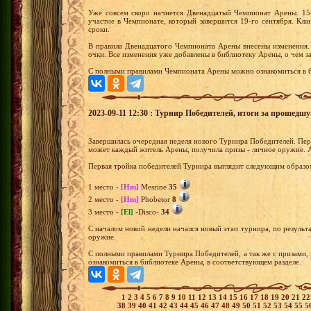
Уже совсем скоро начнется Двенадцатый Чемпионат Арены. 15-
участие в Чемпионате, который завершится 19-го сентября. Кла
сроки.
В правила Двенадцатого Чемпионата Арены внесены изменения.
очки. Все изменения уже добавлены в библиотеку Арены, о чем з
С полными правилами Чемпионата Арены можно ознакомиться в б
2023-09-11 12:30 : Турнир Победителей, итоги за прошедш
Завершилась очередная неделя нового Турнира Победителей. Перв
может каждый житель Арены, получила призы - личное оружие. А
Первая тройка победителей Турнира выглядит следующим образо
1 место -
[Hm]
Mesrine
35
2 место -
[Hm]
Phobetor
8
3 место -
[El]
-Disco-
34
С началом новой недели начался новый этап турнира, по результа
оружие.
С полными правилами Турнира Победителей, а так же с призами,
ознакомиться в библиотеке Арены, в соответствующем разделе.
1
2
3
4
5
6
7
8
9
10
11
12
13
14
15
16
17
18
19
20
21
2
38
39
40
41
42
43
44
45
46
47
48
49
50
51
52
53
54
55
5