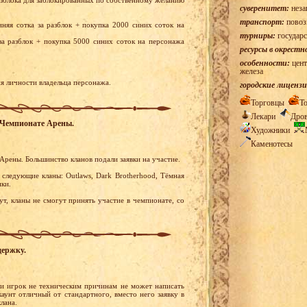
суверенитет:
неза
транспорт:
повоз
няя сотка за разблок + покупка 2000 синих соток на
турниры:
государс
за разблок + покупка 5000 синих соток на персонажа
ресурсы в окрестн
особенности:
цент
железа
я личности владельца персонажа.
городские лицензи
Торговцы
Т
Лекари
Дро
м Чемпионате Арены.
Художники
Каменотесы
Арены. Большинство кланов подали заявки на участие.
 следующие кланы: Outlaws, Dark Brotherhood, Тёмная
ки.
ут, кланы не смогут принять участие в чемпионате, со
держку.
ли игрок не техническим причинам не может написать
каунт отличный от стандартного, вместо него заявку в
лана.