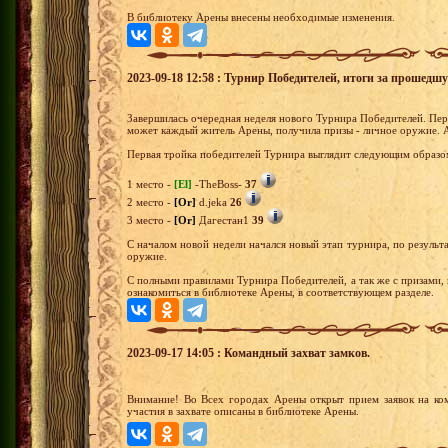
В библиотеку Арены внесены необходимые изменения.
2023-09-18 12:58 : Турнир Победителей, итоги за прошедш
Завершилась очередная неделя нового Турнира Победителей. Перв
может каждый житель Арены, получила призы - личное оружие. А
Первая тройка победителей Турнира выглядит следующим образо
1 место -
[El]
-TheBoss-
37
2 место -
[Or]
d.jeka
26
3 место -
[Or]
Дагестан1
39
С началом новой недели начался новый этап турнира, по результа
оружие.
С полными правилами Турнира Победителей, а так же с призами,
ознакомиться в библиотеке Арены, в соответствующем разделе.
2023-09-17 14:05 : Командный захват замков.
Внимание! Во Всех городах Арены открыт прием заявок на ко
участия в захвате описаны в библиотеке Арены.