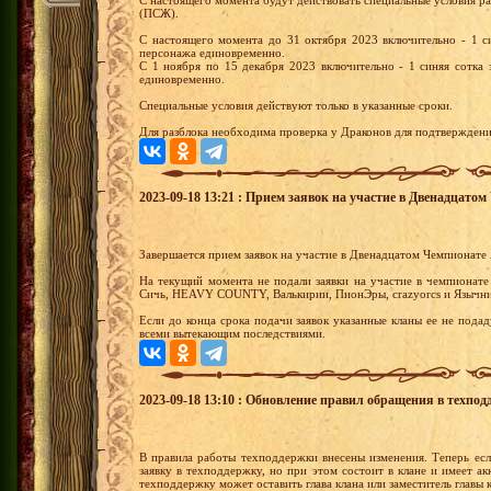
(ПСЖ).
С настоящего момента до 31 октября 2023 включительно - 1 си
персонажа единовременно.
С 1 ноября по 15 декабря 2023 включительно - 1 синяя сотка 
единовременно.
Специальные условия действуют только в указанные сроки.
Для разблока необходима проверка у Драконов для подтверждени
2023-09-18 13:21 : Прием заявок на участие в Двенадцато
Завершается прием заявок на участие в Двенадцатом Чемпионате 
На текущий момента не подали заявки на участие в чемпионате
Сичь, HEAVY COUNTY, Валькирии, ПионЭры, crazyorcs и Язычни
Если до конца срока подачи заявок указанные кланы ее не подад
всеми вытекающим последствиями.
2023-09-18 13:10 : Обновление правил обращения в техпод
В правила работы техподдержки внесены изменения. Теперь ес
заявку в техподдержку, но при этом состоит в клане и имеет ак
техподдержку может оставить глава клана или заместитель главы к