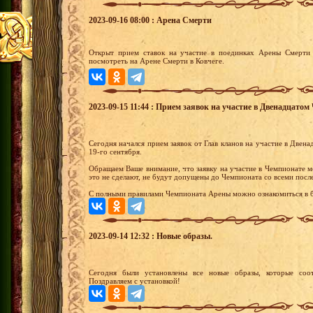
2023-09-16 08:00 : Арена Смерти
Открыт прием ставок на участие в поединках Арены Смерти 
посмотреть на Арене Смерти в Ковчеге.
2023-09-15 11:44 : Прием заявок на участие в Двенадцато
Сегодня начался прием заявок от Глав кланов на участие в Две
19-го сентября.
Обращаем Ваше внимание, что заявку на участие в Чемпионате м
это не сделают, не будут допущены до Чемпионата со всеми посл
С полными правилами Чемпионата Арены можно ознакомиться в б
2023-09-14 12:32 : Новые образы.
Сегодня были установлены все новые образы, которые соот
Поздравляем с установкой!