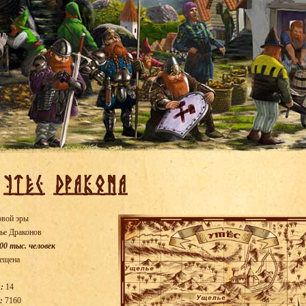
овой эры
ье Драконов
00 тыс. человек
ещена
:
14
:
7160