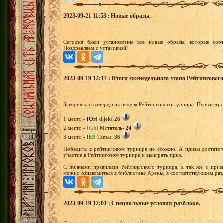
2023-09-21 11:53 : Новые образы.
Сегодня были установлены все новые образы, которые соот
Поздравляем с установкой!
2023-09-19 12:17 : Итоги еженедельного этапа Рейтингово
Завершилась очередная неделя Рейтингового турнира. Первая тр
1 место -
[Or]
d.jeka
26
2 место -
[Gn]
Мститель-
24
3 место -
[El]
Tamas.
36
Победить в рейтинговом турнире не сложно. А призы достато
участие в Рейтинговом турнире и выиграть приз.
С полными правилами Рейтингового турнира, а так же с приз
можно ознакомиться в библиотеке Арены, в соответствующем раз
2023-09-19 12:01 : Специальные условия разблока.
С настоящего момента будут действовать специальные условия р