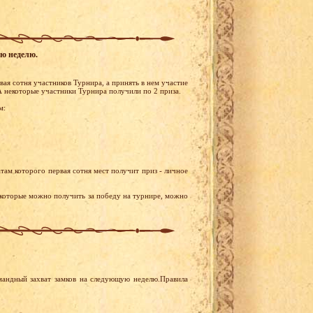
ую неделю.
ая сотня участников Турнира, а принять в нем участие
 некоторые участники Турнира получили по 2 приза.
м:
там которого первая сотня мест получит приз - личное
 которые можно получить за победу на турнире, можно
мандный захват замков на следующую неделю.Правила