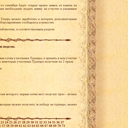
го сентября будет открыт прием заявок от кланов на
нам необходимо подать заявку на участие в указанные
 Теперь можно заработать и потерять дополнительные
аблаговременно сообщалось в новостях.
иблиотеке, в соответствующем разделе.
ую неделю.
ая сотня участников Турнира, а принять в нем участие
 некоторые участники Турнира получили по 2 приза.
м:
там которого первая сотня мест получит приз - личное
 которые можно получить за победу на турнире, можно
2
23
24
25
26
27
28
29
30
31
32
33
34
35
36
37
6
57
58
59
60
61
62
63
64
65
66
67
68
69
70
71