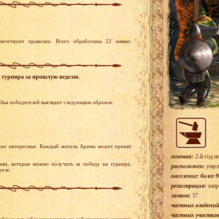
ветствуют правилам. Всего обработаны 22 заявки.
го турнира за прошлую неделю.
ойка победителей выглядит следующим образом:
чно интересные. Каждый житель Арены может принят
основан:
2-й год н
ами, которые можно получить за победу на турнире,
расположен:
ущел
деле.
население: более 9
регистрация:
запр
замков:
37
частных владений
частных участков
азблока для заблокированных по собственному желанию