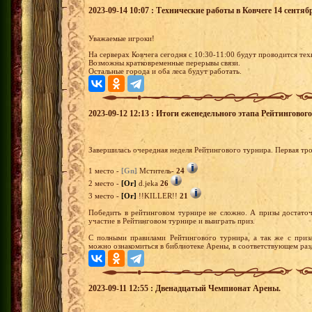
2023-09-14 10:07 : Технические работы в Ковчеге 14 сентяб
Уважаемые игроки!
На серверах Ковчега сегодня с 10:30-11:00 будут проводится те
Возможны кратковременные перерывы связи.
Остальные города и оба леса будут работать.
2023-09-12 12:13 : Итоги еженедельного этапа Рейтингово
Завершилась очередная неделя Рейтингового турнира. Первая тр
1 место -
[Gn]
Мститель-
24
2 место -
[Or]
d.jeka
26
3 место -
[Or]
!!KILLER!!
21
Победить в рейтинговом турнире не сложно. А призы достато
участие в Рейтинговом турнире и выиграть приз.
С полными правилами Рейтингового турнира, а так же с приз
можно ознакомиться в библиотеке Арены, в соответствующем раз
2023-09-11 12:55 : Двенадцатый Чемпионат Арены.