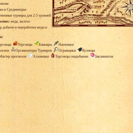
висим
ки в Среднеморье
твенные турниры для 2-5 уровней
остях:
медь, железо
р добычи и переработки меди и
и:
орговцы
Торговцы
Банкиры
Наемники
восеки
Организаторы Турниров
Огранщики
Кузнецы
Мастер прогнозов
Алхимики
Торговцы снадобьями
Заклинатели