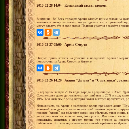
2016-02-28 14:04 : Командный захват замков.
Внимание! Во Всех городах Арены открыт прием заявок на ком
возглавить заявку на захват, могут сделать это в прихожей п
могут сделать это в свое время. Правила участия в захвате описа
2016-02-27 08:00 : Арена Смерти
Открыт прием ставок на участие в поединках Арены Смерти 
посмотреть на Арене Смерти в Ковчеге.
2016-02-26 14:20 : Акции "Друзья" и "Соратники", разны
С середины января 2015 года города Среднеморье и Утес Драк
Среднеморье дают дополнительную прибавку в 25% в получаемо
10%. Тем жителям Арены, которые хотят быстрее прокачаться, р
Напоминаем, на Арене в настоящее время проходит акция "Друз
знакомый или даже просто незнакомый человек зарегистрирует
проекте "Арена", вы получите сотки, как обычные, так и синие, 
не ограничено ни количеством, ни сроком. Все сотки являют
привлекать знакомых в проект можно где угодно за преде
библиотеке. Это еще один легальный способ заработка на Арене.