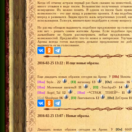
Когда об отмене астрала первый раз было сказано на новостно
много отзывов в виде писем. Большинство полученных отзывов
возмущение. Их можно понять. В одном из писем было прямо
возможности - это шаг назад в развитии проекта. А мы подобны
вперед и развивался. Людям просто жаль затраченных усилий, н
использования. Голосуя, внимательно подойдите к этому вопросу
Но раз мы обещали выдвинуть подобное предложение на голосова
или нет - решать самим жителям Арены. Если подобное пр
дальнейшем не будем рассматривать любые предложения,
возможностей. Предлагайте что-то новое и интересное. Улучша
Арены всегда готов выслушать дельное предложение по до
выдвинуть ее на голосование.
2016-02-25 13:22 : И еще новые образы.
Еще двадцать новых образов сегодня на Арене. У
[Hb]
Shmitta
[Hm]
Style...
22
,
[El]
лигионер
13
,
[Or]
-xtreem-
16
[Hm]
Маленькая шалуньЯ
11
,
[El]
-TouchpaD-
14
[Hm]
Argel_Tal
12
,
[Hm]
~*СТРАЖ _ТЕНЕЙ*~
11
[Gn]
Shushpan
16
,
[El]
Линчеватель
12
,
[Or]
ДеСтрим
11
2016-02-25 13:07 : Новые образы.
Двадцать новых образов сегодня на Арене. У
[Or]
666F