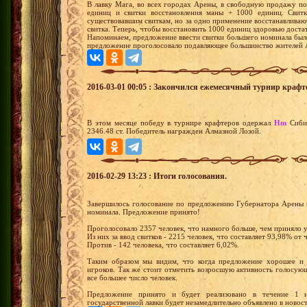
В лавку Мага, во всех городах Арены, в свободную продажу по
единиц и свитки восстановления маны + 1000 единиц. Свит
существовавшим свиткам, но за одно применение восстанавлива
свитка. Теперь, чтобы восстановить 1000 единиц здоровью достато
Напоминаем, предложение ввести свитки большего номинала был
предложение проголосовало подавляющее большинство жителей 
2016-03-01 00:05 : Закончился ежемесячный турнир крафт
В этом месяце победу в турнире крафтеров одержал
Hm
Сиби
2346.48 ст. Победитель награжден Алмазной Лозой.
2016-02-29 13:23 : Итоги голосования.
Завершилось голосование по предложению Губернатора Арены в
номинала. Предложение принято!
Проголосовало 2357 человек, что намного больше, чем приняло у
Из них за ввод свитков - 2215 человек, что составляет 93,98% от
Против - 142 человека, что составляет 6,02%.
Таким образом мы видим, что когда предложение хорошее и 
игроков. Так же стоит отметить возросшую активность голосую
все большее число человек.
Предложение принято и будет реализовано в течение 1 н
государственной лавки будет незамедлительно объявлено в новост