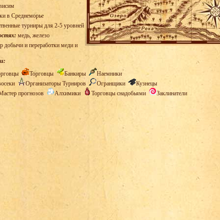
висим
ки в Среднеморье
твенные турниры для 2-5 уровней
остях:
медь, железо
р добычи и переработки меди и
и:
орговцы
Торговцы
Банкиры
Наемники
восеки
Организаторы Турниров
Огранщики
Кузнецы
Мастер прогнозов
Алхимики
Торговцы снадобьями
Заклинатели