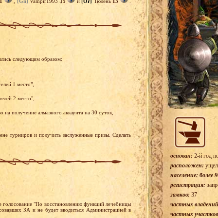
1
,
[Gn]
Vampir1993
15
и
[Or]
Тюлень
13
.
ились следующим образом:
елей 1 место",
елей 2 место",
 на получение алмазного аккаунта на 30 суток,
рене турниров и получить заслуженные призы. Сделать
основан:
2-й год н
расположен:
ущел
население: более 9
регистрация:
запр
замков:
37
ое голосование "По восстановлению функций лечебницы
частных владений
совавших ЗА и не будет вводиться Администрацией в
частных участков