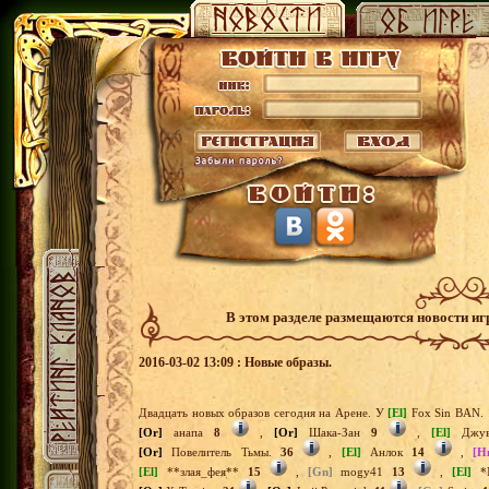
В этом разделе размещаются новости и
2016-03-02 13:09 : Новые образы.
Двадцать новых образов сегодня на Арене. У
[El]
Fox Sin BAN.
[Or]
анапа
8
,
[Or]
Шака-Зан
9
,
[El]
Джу
[Or]
Повелитель Тьмы.
36
,
[El]
Анлок
14
,
[H
[El]
**злая_фея**
15
,
[Gn]
mogy41
13
,
[El]
*N