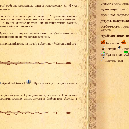
суверенитет:
неза
ала" собрало рекордные цифры голосующих за. И уже
овольны.
транспорт:
повоз
турниры:
государс
 на голосование вопрос по отмене Астральной магии и
цензу для принятия многим показались недостижимыми,
ресурсы в окрестн
в. А то что многие против - их желания также должны
дение своих оппонентов.
особенности:
цент
железа
рену, кто то играет ночью, кто-то в обед и физически
городские лицензи
 принимаю на почте круглосуточно.
Торговцы
Т
ли присылайте их на почту gubernator@secretguard.org
Лекари
Дро
Художники
Каменотесы
]
Apostol-13rus
20
. Призом за прохождение квеста
ждением квеста. Приз уже его дожидается. С полными
естами можно ознакомиться в библиотеке Арены, в