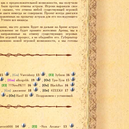
й, как о предположительной возможности, мы получили
 было против отмены астрала. Игроки выражали свое
 сказано, что отмена любой существующей игровой
е шаги никогда не совершали. Проект всегда двигался
аправленных на прокачку астрала для его последующего
. Учтите все нюансы.
ние, мы это делаем. Будет ли дальше на Арене астрал
едложение не будет принято жителями Арены, мы в
 направленные на отмену существующих игровых
йте игровой процесс, а не обедняйте его. Губернатор
бавлению новой игровой возможности, а мы готовы
15
,
[Gn]
Vsevishniy
13
,
[El]
3убило
16
,
,
[Hm]
alkogolik.
19
,
[Or]
Три-Туза
15
,
,
[El]
!!!NewPK!!!
16
,
[Or]
BlackRus
16
,
,
[Gn]
джозеппе
18
,
[Or]
#ZEEK#
17
,
и
[Or]
Hard!
11
. Поздравляем с установкой.
avorit666
14
,
[El]
~Nox Arcana~
13
,