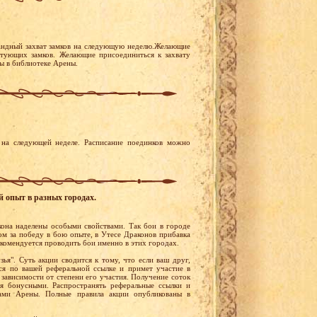
андный захват замков на следующую неделю.Желающие
устующих замков. Желающие присоединиться к захвату
ны в библиотеке Арены.
на следующей неделе. Расписание поединков можно
й опыт в разных городах.
она наделены особыми свойствами. Так бои в городе
м за победу в бою опыте, в Утесе Драконов прибавка
екомендуется проводить бои именно в этих городах.
ья". Суть акции сводится к тому, что если ваш друг,
ся по вашей реферальной ссылке и примет участие в
в зависимости от степени его участия. Получение соток
ся бонусными. Распространять реферальные ссылки и
лами Арены. Полные правила акции опубликованы в