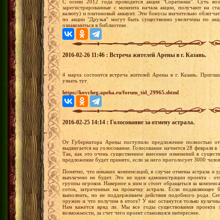
С осени 2012 года проводится акция "Соратники". Суть воз
зарегистрированные с момента начала акции, получают на ста
валюту) и платиновый аккаунт. Эти бонусы значительно облегча
по акции "Друзья" могут быть существенно увеличены по ак
ознакомиться в библиотеке.
2016-02-26 11:46 : Встреча жителей Арены в г. Казань.
4 марта состоится встреча жителей Арены в г. Казань. Пригл
узнать тут
https://kovcheg.apeha.ru/forum_tid_29965.shtml
2016-02-25 14:14 : Голосование за отмену астрала.
От Губернатора Арены поступило предложение полностью отм
выдвигается на голосование. Голосование начнется 28 февраля в 
Так, как это очень существенное внесение изменений в сущест
предложение будет принято, если за него проголосует 3000 челов
Понятно, что никаких компенсаций, в случае отмены астрала и 
выплачено не будет. Это не идея администрации проекта - о
группы игроков. Наверное к ним и стоит обращаться за компенс
соток, затраченных на прокачку астрала. Если подавляющее 
выполнить, но не поддерживаем действия подобного рода. Сег
оружие и что получим в итоге? У нас останутся только кулачны
Нам кажется вряд ли. Мы все годы существования проекта з
возможности, за счет чего проект становился интереснее.