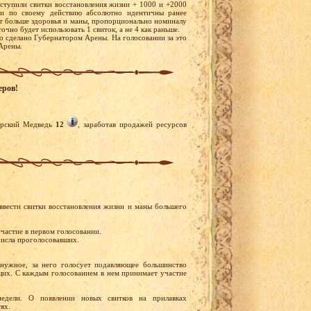
ступили свитки восстановления жизни + 1000 и +2000
ки по своему действию абсолютно идентичны ранее
ют больше здоровья и маны, пропорционально номиналу
чно будет использовать 1 свиток, а не 4 как раньше.
о сделано Губернатором Арены. На голосовании за это
Арены.
еров!
рский Медведь
12
, заработав продажей ресурсов
вести свитки восстановления жизни и маны большего
частие в первом голосовании.
 числа проголосовавших.
нужное, за него голосует подавляющее большинство
щих. С каждым голосованием в нем принимает участие
едели. О появлении новых свитков на прилавках
ях.