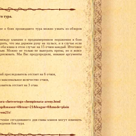
о тура.
ее о боях прошедшего тура можно узнать из обзоров
 между кланами о преднамеренном поражении в бою
рить, что мы держим руку на пульсе, и в случае если
оба клана в этом случае на 15 очков каждый. Итоговое
мым. Можно не только не выиграть призы, но и вовсе
и рисковать. Мы Вас предупредили, никакие аргументы
й преследователь отстает на 6 очков,
и максимальное количество очков,
ватель отстает на 3 очка.
ura-chetvertogo-chempionata-areny.html
champ&season=4&tour=21&league=0&mode=plain
prem21t/
ечение сегодняшнего дня главы кланов могут изменить
едения боя тура.