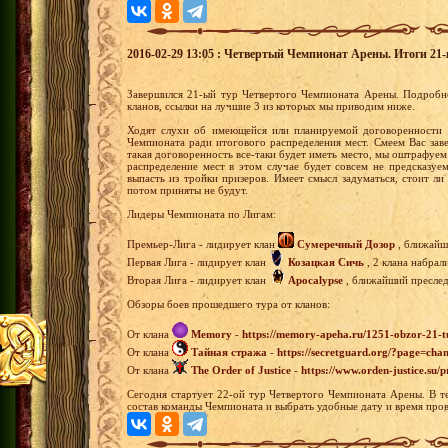
2016-02-29 13:05 : Четвертый Чемпионат Арены. Итоги 21-г
Завершился 21-ый тур Четвертого Чемпионата Арены. Подробн
кланов, ссылки на лучшие 3 из которых мы приводим ниже.
Ходят слухи об имеющейся или планируемой договоренности
Чемпионата ради итогового распределения мест. Смеем Вас заве
такая договоренность все-таки будет иметь место, мы оштрафуем 
распределение мест в этом случае будет совсем не предсказуе
выпасть из тройки призеров. Имеет смысл задуматься, стоит л
потом приняты не будут.
Лидеры Чемпионата по Лигам:
Премьер-Лига - лидирует клан
Сумеречный Дозор
, ближайши
Первая Лига - лидирует клан
Козацкая Сичь
, 2 клана набрал
Вторая Лига - лидирует клан
Apocalypse
, ближайший преследо
Обзоры боев прошедшего тура от кланов:
От клана
Memory
-
https://memory-apeha.ru/1251-obzor-21-t
От клана
Тайная стража
-
https://secretguard.org/?page=
От клана
The Order of Justice
-
https://www.orden-justice.su/
Сегодня стартует 22-ой тур Четвертого Чемпионата Арены. В т
состав команды Чемпионата и выбрать удобные дату и время пров