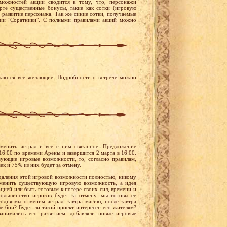
можностей акции сводится к тому, что, персонажи
рте существенные бонусы, такие как сотки (игровую
т развитие персонажа. Так же синие сотки, получаемые
ции "Соратники". С полными правилами акций можно
ашаются все желающие. Подробности о встрече можно
енить астрал и все с ним связанное. Предложение
16:00 по времени Арены и завершится 2 марта в 16:00.
вующие игровые возможности, то, согласно правилам,
ек и 75% из них будет за отмену.
удаления этой игровой возможности полностью, никому
тменить существующую игровую возможность, а идея
ацией или быть готовым к потере своих сил, времени и
большинство игроков будет за отмену, мы готовы ее
одня мы отменим астрал, завтра магию, после завтра
е бои? Будет ли такой проект интересен его жителям?
анимались его развитием, добавляли новые игровые