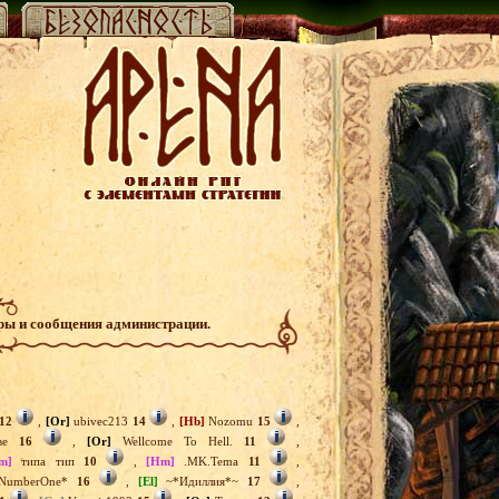
гры и сообщения администрации.
12
,
[Or]
ubivec213
14
,
[Hb]
Nozomu
15
,
ве
16
,
[Or]
Wellcome To Hell.
11
,
m]
типа тип
10
,
[Hm]
.MK.Tema
11
,
umberOne*
16
,
[El]
~*Идиллия*~
17
,