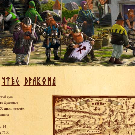
овой эры
ье Драконов
00 тыс. человек
ещена
:
14
:
7160