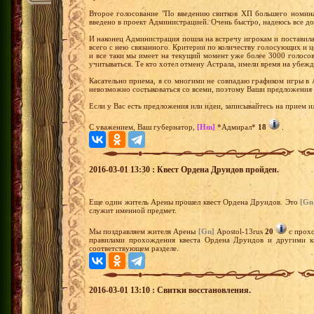
Второе голосование "По введению свитков ХП большего номин
введено в проект Администрацией. Очень быстро, надеюсь все д
И наконец Администрация пошла на встречу игрокам и поставила
всего с нею связанного. Критерии по количеству голосующих и 
и все таки мы имеет на текущий момент уже более 3000 голосо
учитываться. Те кто хотел отмену Астрала, имели время на убеж
Касательно приема, я со многими не совпадаю графиком игры в А
невозможно состыковаться со всеми, поэтому Ваши предложения
Если у Вас есть предложения или идеи, записывайтесь на прием и
С уважением, Ваш губернатор,
[Hm]
*Адмирал*
18
.
2016-03-01 13:30 : Квест Ордена Друидов пройден.
Еще один житель Арены прошел квест Ордена Друидов. Это
[Gn
служит именной предмет.
Мы поздравляем жителя Арены
[Gn]
Apostol-13rus
20
с прохо
правилами прохождения квеста Ордена Друидов и другими кв
соответствующем разделе.
2016-03-01 13:10 : Свитки восстановления.