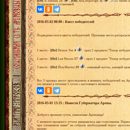
[Or]
X-Tension
21
,
[Or]
Jurij Popovigh
11
,
[Gn]
Smittz
1
Поздравляем с установкой.
2016-03-02 00:00 : Квест победителей
Подведены итоги квеста победителей. Призовые места распредел
1 место -
[Or]
Demon Ten
4
- приз 2 предмета "Топор победит
2 место -
[Or]
Last Heroes
17
- приз 1 предмет "Топор победит
3 место -
[Or]
DirtyMartini
19
- алмазный жетон, дающий право
Все 3 призера могут проследовать в комнату победителей на А
это можно в течении 5 суток с настоящего момента.
2016-03-01 13:35 : Новости Губернатора Арены.
Доброго времени суток, уважаемые Ареновцы!
С момента прошлого отчета завершилось два голосования. Перв
при сломанном замке" не собрало необходимый порог проголо
проект.