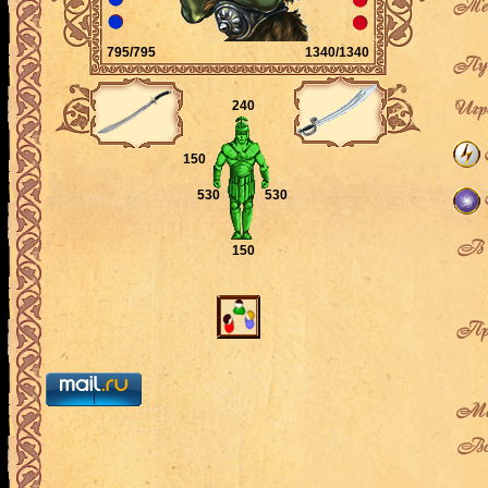
Теку
795/795
1340/1340
Пут
Игро
240
150
530
530
В л
150
Про
Мес
Воз