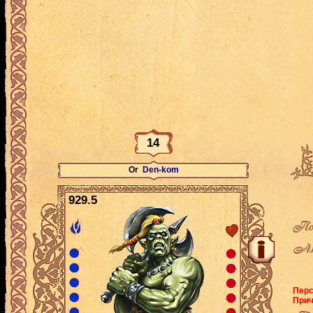
14
Or
Den-kom
929.5
По
Ак
Перс
Прич